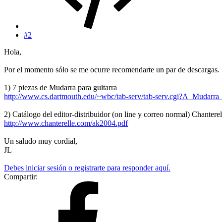
#2
Hola,
Por el momento sólo se me ocurre recomendarte un par de descargas.
1) 7 piezas de Mudarra para guitarra
http://www.cs.dartmouth.edu/~wbc/tab-serv/tab-serv.cgi?A_Mudarra
2) Catálogo del editor-distribuidor (on line y correo normal) Chanterel
http://www.chanterelle.com/ak2004.pdf
Un saludo muy cordial,
JL
Debes iniciar sesión o registrarte para responder aquí.
Compartir: