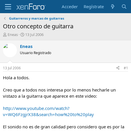
Acceder
Regístrate
Guitarreros y marcas de guitarras
Otro concepto de guitarra
I
F
Eneas
13 Jul 2006
n
e
i
c
Eneas
c
h
Usuario Registrado
i
a
a
d
d
e
13 Jul 2006
#1
o
i
r
n
Hola a todos.
d
i
e
c
Creo que a todos nos interesa por lo menos hecharle un
l
i
vistazo a la guitarra que aparece en este video:
t
o
e
http://www.youtube.com/watch?
m
a
v=WQ6FzgjrX38&search=how%20to%20play
El sonido no es de gran calidad pero considero que es por la