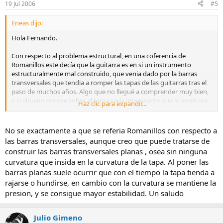
19 Jul 2006
#5
Eneas dijo:
Hola Fernando.
Con respecto al problema estructural, en una coferencia de
Romanillos este decía que la guitarra es en si un instrumento
estructuralmente mal construido, que venia dado por la barras
transversales que tendia a romper las tapas de las guitarras tras el
paso de muchos años. Algo que no llegué a comprender muy bien,
y si alguien conoce sobre el tema sería interesante que lo explicara.
Haz clic para expandir...
Salud
No se exactamente a que se referia Romanillos con respecto a
las barras transversales, aunque creo que puede tratarse de
construir las barras transversales planas , osea sin ninguna
curvatura que insida en la curvatura de la tapa. Al poner las
barras planas suele ocurrir que con el tiempo la tapa tienda a
rajarse o hundirse, en cambio con la curvatura se mantiene la
presion, y se consigue mayor estabilidad. Un saludo
Julio Gimeno