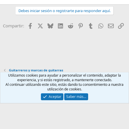
Debes iniciar sesión o registrarte para responder aquí.
Facebook
X
Bluesky
LinkedIn
Reddit
Pinterest
Tumblr
WhatsApp
Email
En
Compartir:
Guitarreros y marcas de guitarras
Utilizamos cookies para ayudar a personalizar el contenido, adaptar la
experiencia, y si estás registrado, a mantenerte conectado.
Contáctanos
Términos y reglas
Política de privacidad
Ayuda
Al continuar utilizando este sitio, estás dando tu consentimiento a nuestra
Inicio
R
utilización de cookies.
S
S
Aceptar
Saber más…
®
Community platform by XenForo
© 2010-2025 XenForo Ltd.