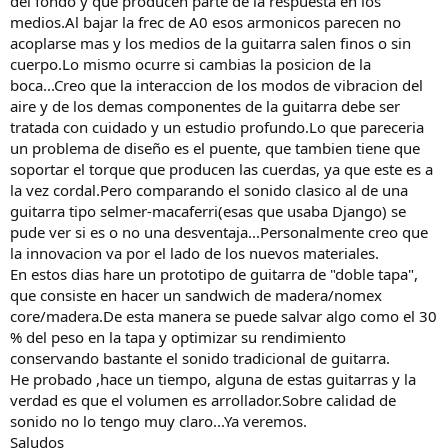
del fondo y que producen parte de la respuesta en los
medios.Al bajar la frec de A0 esos armonicos parecen no
acoplarse mas y los medios de la guitarra salen finos o sin
cuerpo.Lo mismo ocurre si cambias la posicion de la
boca...Creo que la interaccion de los modos de vibracion del
aire y de los demas componentes de la guitarra debe ser
tratada con cuidado y un estudio profundo.Lo que pareceria
un problema de diseño es el puente, que tambien tiene que
soportar el torque que producen las cuerdas, ya que este es a
la vez cordal.Pero comparando el sonido clasico al de una
guitarra tipo selmer-macaferri(esas que usaba Django) se
pude ver si es o no una desventaja...Personalmente creo que
la innovacion va por el lado de los nuevos materiales.
En estos dias hare un prototipo de guitarra de "doble tapa",
que consiste en hacer un sandwich de madera/nomex
core/madera.De esta manera se puede salvar algo como el 30
% del peso en la tapa y optimizar su rendimiento
conservando bastante el sonido tradicional de guitarra.
He probado ,hace un tiempo, alguna de estas guitarras y la
verdad es que el volumen es arrollador.Sobre calidad de
sonido no lo tengo muy claro...Ya veremos.
Saludos