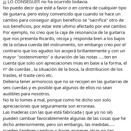
¡¡¡ LO CONSEGUI!!! no ha ocurrido todavia.
No puedo decir que esté a favor o en contra de cualquier tipo
de guitarra, pero estoy convencido que cuando se hace un
cambio para conseguir algun beneficio se "sacrifica" otro de
sus beneficios, por estar este ultimo afectado por ese cambio.
Por ejemplo, no creo que la caja de resonancia de la guitarra
que nos presenta Ricardo, recoja y responda bien a los bajos
de la octava cuerda del instrumento, sin embargo creo por el
contrario que los agudos los acojerá brillantemente y con un
mayor "sostenimiento" o duración de las notas .....ten en
cuenta que solo son apreciaciones mias en base a la forma, el
nº de cuerdas , la situación de la boca, la distribucion de los
trastes, el traste cero etc.
Deberia tener armonicos que no se recojen en las guitarras de
seis cuerdas y es posible que algunos de ellos no sean
audibles para nosotros.
No te lo tomes a mal, porque como he dicho son solo
apreciaciones que seguramente son erroneas.
Las maderas con las que está fabricada ( que yo no sé)
pueden cambiar favorablemente algunas de las cosas que he
dicho anteriormente, pero sin embargo, las medidas.....
pueden tambien cambiar o hacer aparecer otras no tan