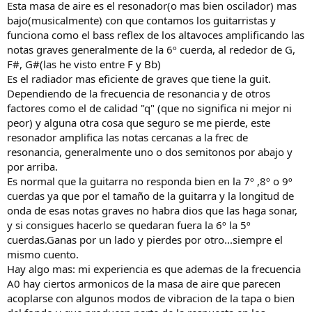
Esta masa de aire es el resonador(o mas bien oscilador) mas
bajo(musicalmente) con que contamos los guitarristas y
funciona como el bass reflex de los altavoces amplificando las
notas graves generalmente de la 6º cuerda, al rededor de G,
F#, G#(las he visto entre F y Bb)
Es el radiador mas eficiente de graves que tiene la guit.
Dependiendo de la frecuencia de resonancia y de otros
factores como el de calidad "q" (que no significa ni mejor ni
peor) y alguna otra cosa que seguro se me pierde, este
resonador amplifica las notas cercanas a la frec de
resonancia, generalmente uno o dos semitonos por abajo y
por arriba.
Es normal que la guitarra no responda bien en la 7º ,8º o 9º
cuerdas ya que por el tamaño de la guitarra y la longitud de
onda de esas notas graves no habra dios que las haga sonar,
y si consigues hacerlo se quedaran fuera la 6º la 5º
cuerdas.Ganas por un lado y pierdes por otro...siempre el
mismo cuento.
Hay algo mas: mi experiencia es que ademas de la frecuencia
A0 hay ciertos armonicos de la masa de aire que parecen
acoplarse con algunos modos de vibracion de la tapa o bien