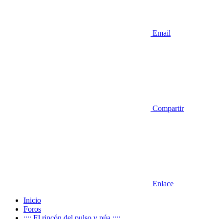
Email
Compartir
Enlace
Inicio
Foros
:::: El rincón del pulso y púa ::::