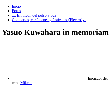
Inicio
Foros
:::: El rincón del pulso y púa ::::
Conciertos, certámenes y festivales ('Plectro' y '
Yasuo Kuwahara in memoriam
Iniciador del
tema
Mikean