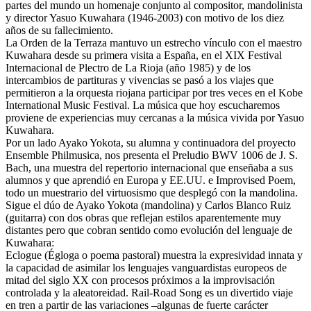
partes del mundo un homenaje conjunto al compositor, mandolinista
y director Yasuo Kuwahara (1946-2003) con motivo de los diez
años de su fallecimiento.
La Orden de la Terraza mantuvo un estrecho vínculo con el maestro
Kuwahara desde su primera visita a España, en el XIX Festival
Internacional de Plectro de La Rioja (año 1985) y de los
intercambios de partituras y vivencias se pasó a los viajes que
permitieron a la orquesta riojana participar por tres veces en el Kobe
International Music Festival. La música que hoy escucharemos
proviene de experiencias muy cercanas a la música vivida por Yasuo
Kuwahara.
Por un lado Ayako Yokota, su alumna y continuadora del proyecto
Ensemble Philmusica, nos presenta el Preludio BWV 1006 de J. S.
Bach, una muestra del repertorio internacional que enseñaba a sus
alumnos y que aprendió en Europa y EE.UU. e Improvised Poem,
todo un muestrario del virtuosismo que desplegó con la mandolina.
Sigue el dúo de Ayako Yokota (mandolina) y Carlos Blanco Ruiz
(guitarra) con dos obras que reflejan estilos aparentemente muy
distantes pero que cobran sentido como evolución del lenguaje de
Kuwahara:
Eclogue (Égloga o poema pastoral) muestra la expresividad innata y
la capacidad de asimilar los lenguajes vanguardistas europeos de
mitad del siglo XX con procesos próximos a la improvisación
controlada y la aleatoreidad. Rail-Road Song es un divertido viaje
en tren a partir de las variaciones –algunas de fuerte carácter