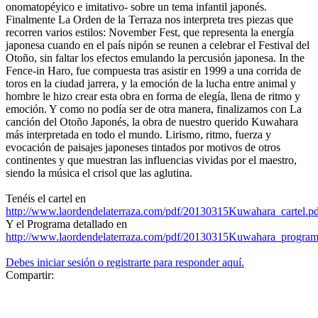
onomatopéyico e imitativo- sobre un tema infantil japonés.
Finalmente La Orden de la Terraza nos interpreta tres piezas que
recorren varios estilos: November Fest, que representa la energía
japonesa cuando en el país nipón se reunen a celebrar el Festival del
Otoño, sin faltar los efectos emulando la percusión japonesa. In the
Fence-in Haro, fue compuesta tras asistir en 1999 a una corrida de
toros en la ciudad jarrera, y la emoción de la lucha entre animal y
hombre le hizo crear esta obra en forma de elegía, llena de ritmo y
emoción. Y como no podía ser de otra manera, finalizamos con La
canción del Otoño Japonés, la obra de nuestro querido Kuwahara
más interpretada en todo el mundo. Lirismo, ritmo, fuerza y
evocación de paisajes japoneses tintados por motivos de otros
continentes y que muestran las influencias vividas por el maestro,
siendo la música el crisol que las aglutina.
Tenéis el cartel en
http://www.laordendelaterraza.com/pdf/20130315Kuwahara_cartel.p
Y el Programa detallado en
http://www.laordendelaterraza.com/pdf/20130315Kuwahara_program
Debes iniciar sesión o registrarte para responder aquí.
Compartir: