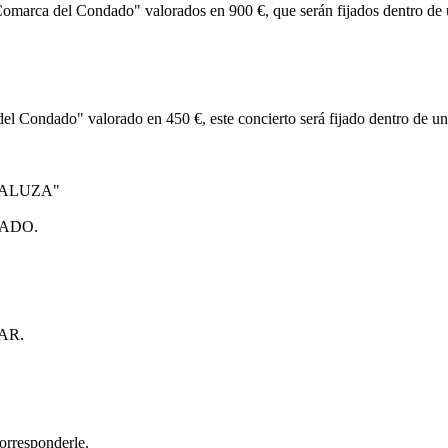
omarca del Condado" valorados en 900 €, que serán fijados dentro de un 
 Condado" valorado en 450 €, este concierto será fijado dentro de un fe
DALUZA"
NDADO.
LAR.
corresponderle.