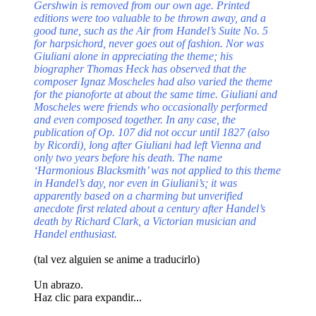
Gershwin is removed from our own age. Printed
editions were too valuable to be thrown away, and a
good tune, such as the Air from Handel’s Suite No. 5
for harpsichord, never goes out of fashion. Nor was
Giuliani alone in appreciating the theme; his
biographer Thomas Heck has observed that the
composer Ignaz Moscheles had also varied the theme
for the pianoforte at about the same time. Giuliani and
Moscheles were friends who occasionally performed
and even composed together. In any case, the
publication of Op. 107 did not occur until 1827 (also
by Ricordi), long after Giuliani had left Vienna and
only two years before his death. The name
‘Harmonious Blacksmith’ was not applied to this theme
in Handel’s day, nor even in Giuliani’s; it was
apparently based on a charming but unverified
anecdote first related about a century after Handel’s
death by Richard Clark, a Victorian musician and
Handel enthusiast.
(tal vez alguien se anime a traducirlo)
Un abrazo.
Haz clic para expandir...