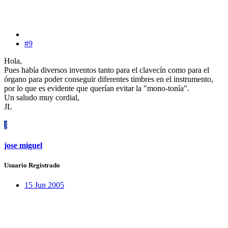
#9
Hola,
Pues había diversos inventos tanto para el clavecín como para el
órgano para poder conseguir diferentes timbres en el instrumento,
por lo que es evidente que querían evitar la "mono-tonía".
Un saludo muy cordial,
JL
J
jose miguel
Usuario Registrado
15 Jun 2005