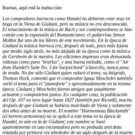
Buenas, aquí está la traducción:
Los compositores barrocos como Handel no debieron estar muy en
boga en la Viena de Giuliani, pero su música no era desconocida.
El renacimiento de la música de Bach y sus contemporáneos se hizo
común con la expansión del Romanticismo; el guitarrista Simon
Molitor fue uno de los líderes de este movimiento. En la época de
Giuliani la música barroca era, después de todo, poco más lejana
que medio siglo atrás, no más alejada de su época como la música
de Gershwin de la nuestra. Las ediciones impresas eran demasiado
valiosas como para "tirarlas", y una buena melodía, como el "Air
from Handel's Suite No. 5 for harpsichord" (clavecín), nunca pasa
de moda. No fue sólo Giuliani quien valoró el tema; su biógrafo,
Thomas Heck, comentó que el compositor Ignaz Moscheles también
varió el tema para el "pianoforte" y aproximadamente en la misma
época. Giuliani y Moscheles fueron amigos que usualmente
actuaron y compusieron juntos. En cualquier caso, la publicación
del Op. 107 no tuvo lugar hasta 1827 (también por Ricordi), mucho
después de que Giuliani se hubiera marchado de Viena y solamente
dos años antes de su muerte. El nombre "Harmonious Blacksmith"
(el herrero armonioso) no se aplicó a este tema en la época de
Handel, ni aún en la de Giuliani; este nombre se basó
aparentemente en una encantadora pero no probada anécdota
relatada por primera vez alrededor de un siglo después de la muerte