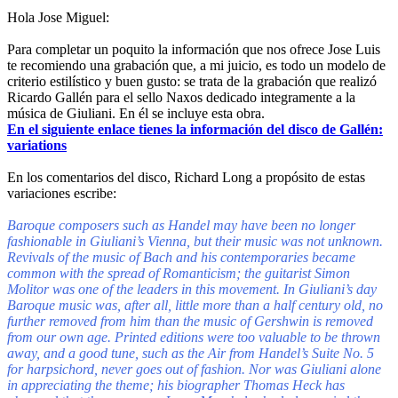
Hola Jose Miguel:
Para completar un poquito la información que nos ofrece Jose Luis
te recomiendo una grabación que, a mi juicio, es todo un modelo de
criterio estilístico y buen gusto: se trata de la grabación que realizó
Ricardo Gallén para el sello Naxos dedicado integramente a la
música de Giuliani. En él se incluye esta obra.
En el siguiente enlace tienes la información del disco de Gallén:
variations
En los comentarios del disco, Richard Long a propósito de estas
variaciones escribe:
Baroque composers such as Handel may have been no longer
fashionable in Giuliani’s Vienna, but their music was not unknown.
Revivals of the music of Bach and his contemporaries became
common with the spread of Romanticism; the guitarist Simon
Molitor was one of the leaders in this movement. In Giuliani’s day
Baroque music was, after all, little more than a half century old, no
further removed from him than the music of Gershwin is removed
from our own age. Printed editions were too valuable to be thrown
away, and a good tune, such as the Air from Handel’s Suite No. 5
for harpsichord, never goes out of fashion. Nor was Giuliani alone
in appreciating the theme; his biographer Thomas Heck has