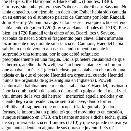
the Harpers, the Harmonious Blacksmith... (Londres, 1836).
Curiosos, sin embargo, eran sus "saberes" sobre il caro Sassone. No
tenía empacho, por ejemplo, en decir que Esther había sido cantada
en su estreno en el suntuoso palacio de Cannons por John Randall,
John Beard y William Savage. Entonces se creía que dichos estreno
había tenido lugar en 1720 (hoy se adelanta a finales de 1718). Pues
bien, en 1720 Randall tenía cinco años, Beard, tres y Savage...
acababa de nacer. Sobre el fragmentito para clave, Clark afirmaba
bizarramente que, durante su estancia en Cannons, Haendel había
salido un día de verano a pasear cuando repentinamente le
sorprendió una tormenta, por lo que debió refugiarse
precipitadamente en una fragua. Dio la puñetera casualidad de que
el herrero, apellidado Powell, era "un buen cantante y un hombre
que amaba la música" (decía incluso que cantaba en el coro de una
iglesia en la que el propio Haendel era organista, cuando Haendel
nunca fue organista de iglesia alguna en Inglaterra). Powell
canturreaba habitualmente mientras trabajaba. Y Haendel, fascinado
"por la combinación del sonido del martillo golpeando el metal y el
viril timbre de la voz del herrero", memorizó aquella melodía y en
cuanto llegó a su residencia, se sentó al clave, dando forma
definitiva al fragmento que nos ocupa. Clark ignoraba (de todas
formas, le importaba un pimiento) que el movimiento en cuestión,
aunque rematado en 1720, era bastante anterior a dicha fecha, quizá
de su primera estancia en Londres (1710) y que se puede rastrear ya
algún antecedente en alguna de sus obras de juventud. Es más,