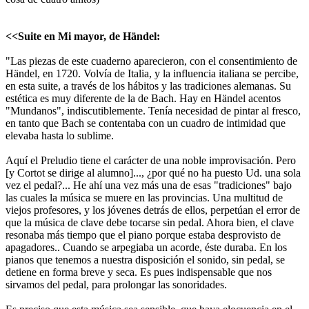
<<Suite en Mi mayor, de Händel:
"Las piezas de este cuaderno aparecieron, con el consentimiento de
Händel, en 1720. Volvía de Italia, y la influencia italiana se percibe,
en esta suite, a través de los hábitos y las tradiciones alemanas. Su
estética es muy diferente de la de Bach. Hay en Händel acentos
"Mundanos", indiscutiblemente. Tenía necesidad de pintar al fresco,
en tanto que Bach se contentaba con un cuadro de intimidad que
elevaba hasta lo sublime.
Aquí el Preludio tiene el carácter de una noble improvisación. Pero
[y Cortot se dirige al alumno]..., ¿por qué no ha puesto Ud. una sola
vez el pedal?... He ahí una vez más una de esas "tradiciones" bajo
las cuales la música se muere en las provincias. Una multitud de
viejos profesores, y los jóvenes detrás de ellos, perpetúan el error de
que la música de clave debe tocarse sin pedal. Ahora bien, el clave
resonaba más tiempo que el piano porque estaba desprovisto de
apagadores.. Cuando se arpegiaba un acorde, éste duraba. En los
pianos que tenemos a nuestra disposición el sonido, sin pedal, se
detiene en forma breve y seca. Es pues indispensable que nos
sirvamos del pedal, para prolongar las sonoridades.