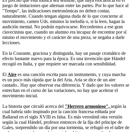
Es preciso que esta música sea sensible, que haya elocuencia en el
juego de imitaciones que alternan entre las partes. Por lo que hace al
"Tempo", las indicaciones metronómicas no deben contar,
naturalmente. Cuando tengan alguna duda de lo que concierne al
movimiento, canten Uds. mismos la melodía o, si la leen, hagan la
audición mental. No podrán equivocarse. Recordemos a ese gran
clavecinista que, cuando un alumno era incapaz de encontrar por sí
mismo el movimiento y el carácter de una pieza, se negaba a darle
lecciones.
En la Courante, graciosa y distinguida, hay un pasaje cromático de
efecto bastante nuevo para la época. Es una invención que Händel
recogió en Italia, y que requiere ser marcada con sensibilidad.
El
Aire
es una canción escrita para un instrumento, y cuya marcha
es un poco más rápida que la del Aria. Aria se dice de un aire
cantado.. Hay que observar esa diferencia. Y dado que los valores se
estrechan en el curso de las variaciones, no hay que acelerar el
movimiento inicial.
La historia que circuló acerca del
"Herrero armonioso",
según la
cual habría sido inspirado por la canción francesa editada por
Ballarad en el siglo XVIII es falsa. Es más verosímil otra versión
según la cual Händel, profesor entonces de la fija del príncipe de
Gales, sorprendido un día por una tormenta, se refugió en el taller de