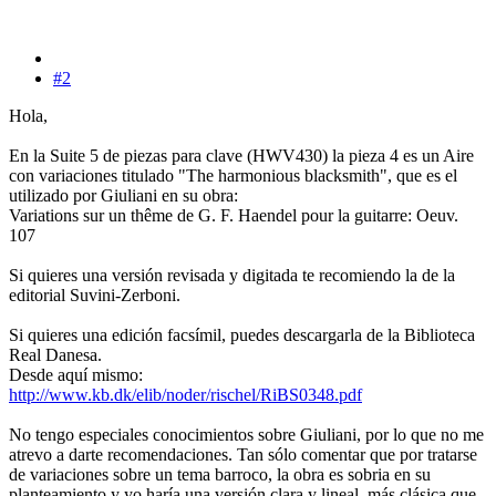
#2
Hola,
En la Suite 5 de piezas para clave (HWV430) la pieza 4 es un Aire
con variaciones titulado "The harmonious blacksmith", que es el
utilizado por Giuliani en su obra:
Variations sur un thême de G. F. Haendel pour la guitarre: Oeuv.
107
Si quieres una versión revisada y digitada te recomiendo la de la
editorial Suvini-Zerboni.
Si quieres una edición facsímil, puedes descargarla de la Biblioteca
Real Danesa.
Desde aquí mismo:
http://www.kb.dk/elib/noder/rischel/RiBS0348.pdf
No tengo especiales conocimientos sobre Giuliani, por lo que no me
atrevo a darte recomendaciones. Tan sólo comentar que por tratarse
de variaciones sobre un tema barroco, la obra es sobria en su
planteamiento y yo haría una versión clara y lineal, más clásica que