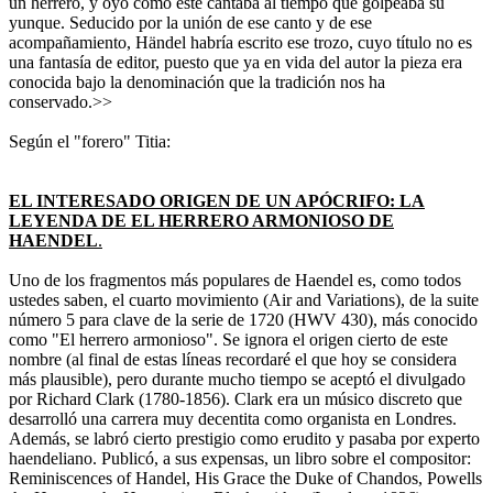
un herrero, y oyó como éste cantaba al tiempo que golpeaba su
yunque. Seducido por la unión de ese canto y de ese
acompañamiento, Händel habría escrito ese trozo, cuyo título no es
una fantasía de editor, puesto que ya en vida del autor la pieza era
conocida bajo la denominación que la tradición nos ha
conservado.>>
Según el "forero" Titia:
EL INTERESADO ORIGEN DE UN APÓCRIFO: LA
LEYENDA DE EL HERRERO ARMONIOSO DE
HAENDEL
.
Uno de los fragmentos más populares de Haendel es, como todos
ustedes saben, el cuarto movimiento (Air and Variations), de la suite
número 5 para clave de la serie de 1720 (HWV 430), más conocido
como "El herrero armonioso". Se ignora el origen cierto de este
nombre (al final de estas líneas recordaré el que hoy se considera
más plausible), pero durante mucho tiempo se aceptó el divulgado
por Richard Clark (1780-1856). Clark era un músico discreto que
desarrolló una carrera muy decentita como organista en Londres.
Además, se labró cierto prestigio como erudito y pasaba por experto
haendeliano. Publicó, a sus expensas, un libro sobre el compositor:
Reminiscences of Handel, His Grace the Duke of Chandos, Powells