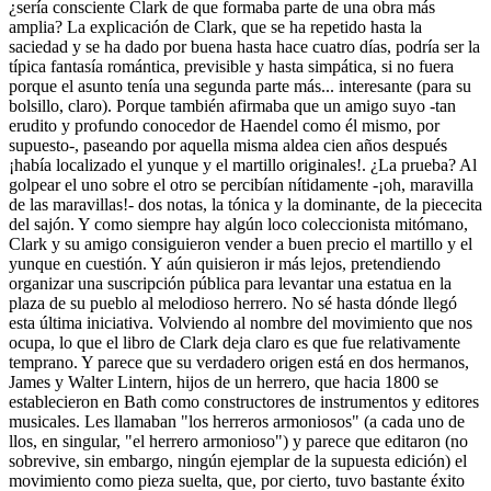
¿sería consciente Clark de que formaba parte de una obra más
amplia? La explicación de Clark, que se ha repetido hasta la
saciedad y se ha dado por buena hasta hace cuatro días, podría ser la
típica fantasía romántica, previsible y hasta simpática, si no fuera
porque el asunto tenía una segunda parte más... interesante (para su
bolsillo, claro). Porque también afirmaba que un amigo suyo -tan
erudito y profundo conocedor de Haendel como él mismo, por
supuesto-, paseando por aquella misma aldea cien años después
¡había localizado el yunque y el martillo originales!. ¿La prueba? Al
golpear el uno sobre el otro se percibían nítidamente -¡oh, maravilla
de las maravillas!- dos notas, la tónica y la dominante, de la piececita
del sajón. Y como siempre hay algún loco coleccionista mitómano,
Clark y su amigo consiguieron vender a buen precio el martillo y el
yunque en cuestión. Y aún quisieron ir más lejos, pretendiendo
organizar una suscripción pública para levantar una estatua en la
plaza de su pueblo al melodioso herrero. No sé hasta dónde llegó
esta última iniciativa. Volviendo al nombre del movimiento que nos
ocupa, lo que el libro de Clark deja claro es que fue relativamente
temprano. Y parece que su verdadero origen está en dos hermanos,
James y Walter Lintern, hijos de un herrero, que hacia 1800 se
establecieron en Bath como constructores de instrumentos y editores
musicales. Les llamaban "los herreros armoniosos" (a cada uno de
llos, en singular, "el herrero armonioso") y parece que editaron (no
sobrevive, sin embargo, ningún ejemplar de la supuesta edición) el
movimiento como pieza suelta, que, por cierto, tuvo bastante éxito