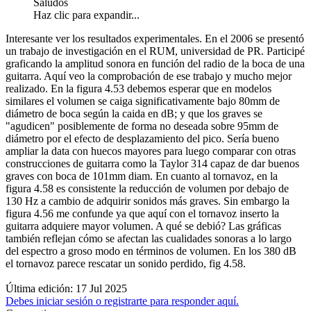
Saludos
Haz clic para expandir...
Interesante ver los resultados experimentales. En el 2006 se presentó
un trabajo de investigación en el RUM, universidad de PR. Participé
graficando la amplitud sonora en función del radio de la boca de una
guitarra. Aquí veo la comprobación de ese trabajo y mucho mejor
realizado. En la figura 4.53 debemos esperar que en modelos
similares el volumen se caiga significativamente bajo 80mm de
diámetro de boca según la caida en dB; y que los graves se
"agudicen" posiblemente de forma no deseada sobre 95mm de
diámetro por el efecto de desplazamiento del pico. Sería bueno
ampliar la data con huecos mayores para luego comparar con otras
construcciones de guitarra como la Taylor 314 capaz de dar buenos
graves con boca de 101mm diam. En cuanto al tornavoz, en la
figura 4.58 es consistente la reducción de volumen por debajo de
130 Hz a cambio de adquirir sonidos más graves. Sin embargo la
figura 4.56 me confunde ya que aquí con el tornavoz inserto la
guitarra adquiere mayor volumen. A qué se debió? Las gráficas
también reflejan cómo se afectan las cualidades sonoras a lo largo
del espectro a groso modo en términos de volumen. En los 380 dB
el tornavoz parece rescatar un sonido perdido, fig 4.58.
Última edición:
17 Jul 2025
Debes iniciar sesión o registrarte para responder aquí.