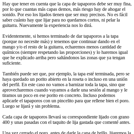
Hay que tener en cuenta que la capa de tapaporos debe ser muy fina,
por lo que cuantas más capas demos, más riesgo hay de ahogar el
sonido. Por eso los lijados tienen que ser muy precisos. No es fácil
saber cuánto hay que lijar para no quedarnos cortos, ni pelar la
guitarra. Nuevamente la experiencia nos lo dirá.
Evidentemente, si hemos terminado de dar tapaporos a la tapa
(porque no necesite más) y tenemos que continuar dando en el
mango y/o el resto de la guitarra, echaremos menos cantidad de
químicos (siempre respetando las proporciones) y lo haremos igual
que he explicado arriba pero saltándonos las zonas que ya tengan
suficiente.
También puede ser que, por ejemplo, la tapa esté terminada, pero se
haya quedado un porito abierto en la roseta o incluso en una unión
del perfil. En este caso no vamos a barnizar toda la tapa, sino que
aprovecharemos cuando vayamos a darle una sesión al mango y le
tiramos un poco en ese porito en concreto. Incluso podemos
aplicarle el tapaporos con un pincelito para que rellene bien el poro.
Luego se lijará y sin problema.
Cada capa de tapaporos llevará su correspondiente lijado con grano
400 y unas pasadas con el taquito de lija gastada que comenté antes.
Una vez cerrado el poro, antes de darle la capa de brillo, lijaremos la