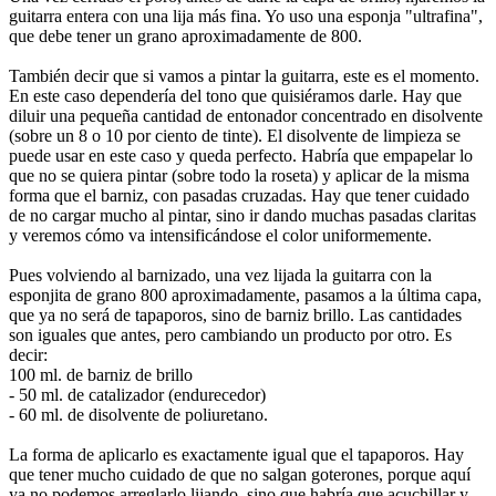
guitarra entera con una lija más fina. Yo uso una esponja "ultrafina",
que debe tener un grano aproximadamente de 800.
También decir que si vamos a pintar la guitarra, este es el momento.
En este caso dependería del tono que quisiéramos darle. Hay que
diluir una pequeña cantidad de entonador concentrado en disolvente
(sobre un 8 o 10 por ciento de tinte). El disolvente de limpieza se
puede usar en este caso y queda perfecto. Habría que empapelar lo
que no se quiera pintar (sobre todo la roseta) y aplicar de la misma
forma que el barniz, con pasadas cruzadas. Hay que tener cuidado
de no cargar mucho al pintar, sino ir dando muchas pasadas claritas
y veremos cómo va intensificándose el color uniformemente.
Pues volviendo al barnizado, una vez lijada la guitarra con la
esponjita de grano 800 aproximadamente, pasamos a la última capa,
que ya no será de tapaporos, sino de barniz brillo. Las cantidades
son iguales que antes, pero cambiando un producto por otro. Es
decir:
100 ml. de barniz de brillo
- 50 ml. de catalizador (endurecedor)
- 60 ml. de disolvente de poliuretano.
La forma de aplicarlo es exactamente igual que el tapaporos. Hay
que tener mucho cuidado de que no salgan goterones, porque aquí
ya no podemos arreglarlo lijando, sino que habría que acuchillar y