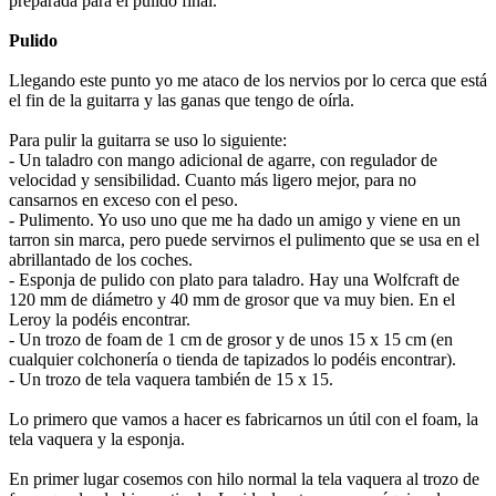
preparada para el pulido final.
Pulido
Llegando este punto yo me ataco de los nervios por lo cerca que está
el fin de la guitarra y las ganas que tengo de oírla.
Para pulir la guitarra se uso lo siguiente:
- Un taladro con mango adicional de agarre, con regulador de
velocidad y sensibilidad. Cuanto más ligero mejor, para no
cansarnos en exceso con el peso.
- Pulimento. Yo uso uno que me ha dado un amigo y viene en un
tarron sin marca, pero puede servirnos el pulimento que se usa en el
abrillantado de los coches.
- Esponja de pulido con plato para taladro. Hay una Wolfcraft de
120 mm de diámetro y 40 mm de grosor que va muy bien. En el
Leroy la podéis encontrar.
- Un trozo de foam de 1 cm de grosor y de unos 15 x 15 cm (en
cualquier colchonería o tienda de tapizados lo podéis encontrar).
- Un trozo de tela vaquera también de 15 x 15.
Lo primero que vamos a hacer es fabricarnos un útil con el foam, la
tela vaquera y la esponja.
En primer lugar cosemos con hilo normal la tela vaquera al trozo de