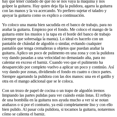
hay que tener cuidado de que no se nos vaya la máquina y nos
golpee la guitarra. Hay quien deja fija la pulidora, agarra la guitarra
con las manos y la va acercando. Yo prefiero sujetar el taladro y
apoyar la guitarra como os explico a continuación.
Yo coloco una manta bien sacudida en el banco de trabajo, para no
arañar la guitarra. Empiezo por el fondo. Me coloco el mango de la
guitarra entre los muslos y la tapa en el borde del banco de trabajo
(siempre que sobresalga la manta). Lo ideal es hacerlo con un
pantalón de chándal de algodón o similar, evitando cualquier
pantalón que tenga cremalleras u objetos que puedan arañar la
guitarra. Aplico un poco de pulimento en una zona y con la pulidora
voy dando pasadas a una velocidad no demasiado alta, para no
calentar en exceso el barniz. Cuando veo que el pulimento ha
desaparecido por completo vuelvo a aplicar un poco y continúo. Así
voy dando por zonas, dividiendo el fondo en cuatro o cinco partes.
Siempre agarrando la pulidora con las dos manos: una en el gatillo y
otra en el mango adicional que se le coloca.
Con un trozo de papel de cocina o un trapo de algodón iremos
limpiando las partes pulidas para ver cuándo están listas. El reflejo
de una bombilla en la guitarra nos ayuda mucho a ver si se notan
arañazos o si por el contrario, ya está completamente liso y con ello
bien pulido. Al pasar cola pulidora, si tocamos la guitarra, notaremos
cómo se calienta el barniz.