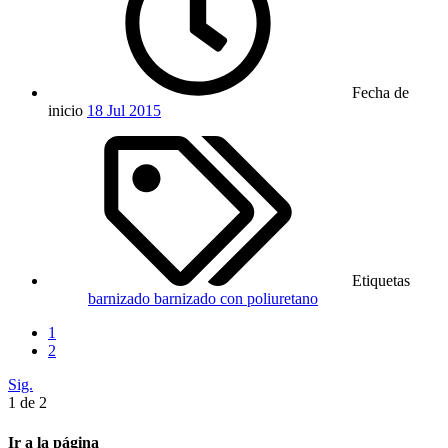
Fecha de
inicio
18 Jul 2015
Etiquetas
barnizado
barnizado con poliuretano
1
2
Sig.
1 de 2
Ir a la página