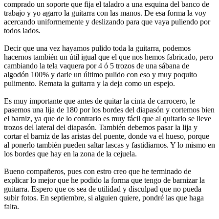
comprado un soporte que fija el taladro a una esquina del banco de
trabajo y yo agarro la guitarra con las manos. De esa forma la voy
acercando uniformemente y deslizando para que vaya puliendo por
todos lados.
Decir que una vez hayamos pulido toda la guitarra, podemos
hacernos también un útil igual que el que nos hemos fabricado, pero
cambiando la tela vaquera por 4 ó 5 trozos de una sábana de
algodón 100% y darle un último pulido con eso y muy poquito
pulimento. Remata la guitarra y la deja como un espejo.
Es muy importante que antes de quitar la cinta de carrocero, le
pasemos una lija de 180 por los bordes del diapasón y cortemos bien
el barniz, ya que de lo contrario es muy fácil que al quitarlo se lleve
trozos del lateral del diapasón. También debemos pasar la lija y
cortar el barniz de las aristas del puente, donde va el hueso, porque
al ponerlo también pueden saltar lascas y fastidiarnos. Y lo mismo en
los bordes que hay en la zona de la cejuela.
Bueno compañeros, pues con estro creo que he terminado de
explicar lo mejor que he podido la forma que tengo de barnizar la
guitarra. Espero que os sea de utilidad y disculpad que no pueda
subir fotos. En septiembre, si alguien quiere, pondré las que haga
falta.