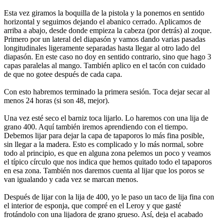
Esta vez giramos la boquilla de la pistola y la ponemos en sentido
horizontal y seguimos dejando el abanico cerrado. Aplicamos de
arriba a abajo, desde donde empieza la cabeza (por detrás) al zoque.
Primero por un lateral del diapasón y vamos dando varias pasadas
longitudinales ligeramente separadas hasta llegar al otro lado del
diapasón. En este caso no doy en sentido contrario, sino que hago 3
capas paralelas al mango. También aplico en el tacón con cuidado
de que no gotee después de cada capa.
Con esto habremos terminado la primera sesión. Toca dejar secar al
menos 24 horas (si son 48, mejor).
Una vez esté seco el barniz toca lijarlo. Lo haremos con una lija de
grano 400. Aquí también iremos aprendiendo con el tiempo.
Debemos lijar para dejar la capa de tapaporos lo más fina posible,
sin llegar a la madera. Esto es complicado y lo más normal, sobre
todo al principio, es que en alguna zona pelemos un poco y veamos
el típico círculo que nos indica que hemos quitado todo el tapaporos
en esa zona. También nos daremos cuenta al lijar que los poros se
van igualando y cada vez se marcan menos.
Después de lijar con la lija de 400, yo le paso un taco de lija fina con
el interior de esponja, que compré en el Leroy y que gasté
frotándolo con una lijadora de grano grueso. Así, deja el acabado