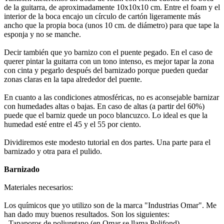
de la guitarra, de aproximadamente 10x10x10 cm. Entre el foam y el
interior de la boca encajo un círculo de cartón ligeramente más
ancho que la propia boca (unos 10 cm. de diámetro) para que tape la
esponja y no se manche.
Decir también que yo barnizo con el puente pegado. En el caso de
querer pintar la guitarra con un tono intenso, es mejor tapar la zona
con cinta y pegarlo después del barnizado porque pueden quedar
zonas claras en la tapa alrededor del puente.
En cuanto a las condiciones atmosféricas, no es aconsejable barnizar
con humedades altas o bajas. En caso de altas (a partir del 60%)
puede que el barniz quede un poco blancuzco. Lo ideal es que la
humedad esté entre el 45 y el 55 por ciento.
Dividiremos este modesto tutorial en dos partes. Una parte para el
barnizado y otra para el pulido.
Barnizado
Materiales necesarios:
Los químicos que yo utilizo son de la marca "Industrias Omar". Me
han dado muy buenos resultados. Son los siguientes:
- Tapaporos de poliuretano (en Omar se llama Polifond)