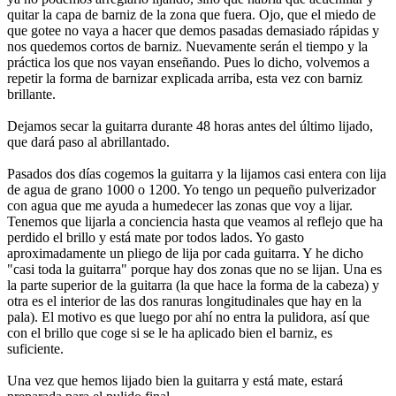
quitar la capa de barniz de la zona que fuera. Ojo, que el miedo de
que gotee no vaya a hacer que demos pasadas demasiado rápidas y
nos quedemos cortos de barniz. Nuevamente serán el tiempo y la
práctica los que nos vayan enseñando. Pues lo dicho, volvemos a
repetir la forma de barnizar explicada arriba, esta vez con barniz
brillante.
Dejamos secar la guitarra durante 48 horas antes del último lijado,
que dará paso al abrillantado.
Pasados dos días cogemos la guitarra y la lijamos casi entera con lija
de agua de grano 1000 o 1200. Yo tengo un pequeño pulverizador
con agua que me ayuda a humedecer las zonas que voy a lijar.
Tenemos que lijarla a conciencia hasta que veamos al reflejo que ha
perdido el brillo y está mate por todos lados. Yo gasto
aproximadamente un pliego de lija por cada guitarra. Y he dicho
"casi toda la guitarra" porque hay dos zonas que no se lijan. Una es
la parte superior de la guitarra (la que hace la forma de la cabeza) y
otra es el interior de las dos ranuras longitudinales que hay en la
pala). El motivo es que luego por ahí no entra la pulidora, así que
con el brillo que coge si se le ha aplicado bien el barniz, es
suficiente.
Una vez que hemos lijado bien la guitarra y está mate, estará