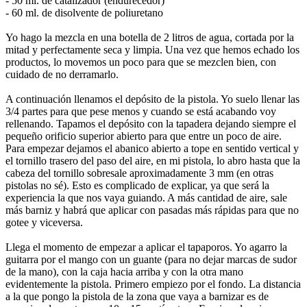
- 50 ml. de catalizador (endurecedor)
- 60 ml. de disolvente de poliuretano
Yo hago la mezcla en una botella de 2 litros de agua, cortada por la
mitad y perfectamente seca y limpia. Una vez que hemos echado los
productos, lo movemos un poco para que se mezclen bien, con
cuidado de no derramarlo.
A continuación llenamos el depósito de la pistola. Yo suelo llenar las
3/4 partes para que pese menos y cuando se está acabando voy
rellenando. Tapamos el depósito con la tapadera dejando siempre el
pequeño orificio superior abierto para que entre un poco de aire.
Para empezar dejamos el abanico abierto a tope en sentido vertical y
el tornillo trasero del paso del aire, en mi pistola, lo abro hasta que la
cabeza del tornillo sobresale aproximadamente 3 mm (en otras
pistolas no sé). Esto es complicado de explicar, ya que será la
experiencia la que nos vaya guiando. A más cantidad de aire, sale
más barniz y habrá que aplicar con pasadas más rápidas para que no
gotee y viceversa.
Llega el momento de empezar a aplicar el tapaporos. Yo agarro la
guitarra por el mango con un guante (para no dejar marcas de sudor
de la mano), con la caja hacia arriba y con la otra mano
evidentemente la pistola. Primero empiezo por el fondo. La distancia
a la que pongo la pistola de la zona que vaya a barnizar es de