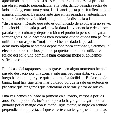
aproximadamente unos 10 o 15 centímetros. Empiezo la primera
pasada en sentido perpendicular a la veta, dando pasadas rectas de
lado a lado y, entre una y otra, la distancia justa para ir rellenando de
manera uniforme. Es importante que en las pasadas mantengamos
siempre la misma velocidad, al igual que la distancia a la que
"disparamos". Repito que esto es complicado de explicar si no se ve.
La velocidad de cada pasada nos la dará la experiencia y deben ser
pasadas que cubran y depositen bien el producto pero sin llegar a
formar gotas. Si lo hacemos bien veremos que se queda una película
uniforme con aspecto "mojado". Si hemos dado la pasada
demasiado rápida habremos depositado poca cantidad y veremos un
efecto como de muchos puntitos pequeños. Podemos utilizar el
reflejo del sol o una bombilla para controlar mejor si aplicamos
suficiente cantidad.
En el caso del tapaporos, no es grave si en algún momento hemos
pasado despacio por una zona y sale una pequeña gota, ya que
luego habrá que lijar y se quita con mucha facilidad. En la capa de
barniz final hay que tener más cuidado porque si sale un goterón es
probable que tengamos que acuchillar el barniz y tirar de nuevo.
Una vez hemos aplicado la primera en el fondo, vamos a por los
aros. Es un poco más incómodo pero lo hago igual, agarrando la
guitarra por el mango con la mano. Igualmente, lo hago en sentido
perpendicular a la veta, así que en este caso tengo que dar muchas