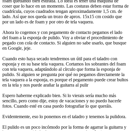
foam quedando bien estirada. Lo ideal es tener una máquina de
coser que lo hace en un momento. Las costuras deben estar forma de
cuadrícula, cuyos cuadrados tengan aproximadamente 1,5 cm. de
lado. Así que nos queda un trozo de aprox. 15x15 cm cosido que
por un lado es de foam y por otro de tela vaquera.
Ahora lo cogemos y con pegamento de contacto pegamos el lado
del foam a la esponja de pulido. Voy a obviar el procedimiento de
pegado con cola de contacto. Si alguien no sabe usarlo, que busque
en Google, jeje.
Cuando esto haya secado tendremos un útil para el taladro con
esponja y en su base tela vaquera. Cortamos los sobrantes del foam
con tela vaquera, adaptándolo al círculo que forma la esponja de
pulido. Si alguien se pregunta por qué no pegamos directamente la
tela vaquera a la esponja, es porque el pegamento puede crear bultos
en la tela y nos puede arañar la guitarra al pulir
Espero haberme explicado bien. Si lo vierais sería mucho más
sencillo, pero como dije, estoy de vacaciones y no puedo hacerle
fotos. Cuando esté en casa puedo fotografiar lo que queráis.
Evidentemente, eso lo ponemos en el taladro y tenemos la pulidora.
El pulido es un poco incómodo por la forma de agarrar la guitarra y