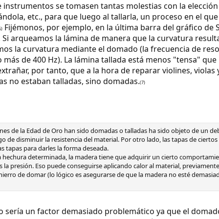
e instrumentos se tomasen tantas molestias con la elección
ndola, etc., para que luego al tallarla, un proceso en el qu
Fijémonos, por ejemplo, en la última barra del gráfico de
6)
Si arqueamos la lámina de manera que la curvatura resulta
mos la curvatura mediante el domado (la frecuencia de reson
 más de 400 Hz). La lámina tallada está menos "tensa" que 
xtrañar, por tanto, que a la hora de reparar violines, viola
as no estaban talladas, sino domadas.
(7)
iolines de la Edad de Oro han sido domadas o talladas ha sido objeto de un 
iesgo de disminuir la resistencia del material. Por otro lado, las tapas de cie
 tapas para darles la forma deseada.
echura determinada, la madera tiene que adquirir un cierto comportamient
la presión. Eso puede conseguirse aplicando calor al material, previamente
ierro de domar (lo lógico es asegurarse de que la madera no esté demasiado
no sería un factor demasiado problemático ya que el domado