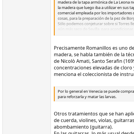
madera de la tapa armónica de La Leona no 
la madera que luego iba a utilizar en sus 
comercial empleada por los importadores de
cosas, para la preparación de la pez de Bo
Sólo podemos conjeturar sobre si Torres ll
aún más seco de Sevilla, para acondicionar 
conseguir un secado adicional.
Precisamente Romanillos es uno de e
madera, se habla también de la téc
de Nicolò Amati, Santo Serafin (1699
concentraciones elevadas de cloro 
menciona el coleccionista de instr
Por lo general en Venecia se puede comprar
para reforzarla y matar las larvas.
Otros tratamientos que se han apli
de cuerda, violines, violas, guitar
abombamiento (guitarra).
En las guitarras, lo más usual desd