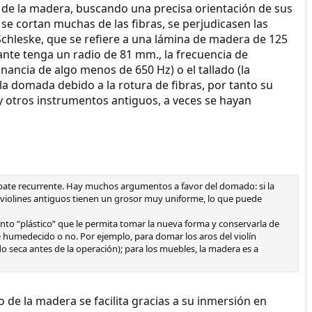
 de la madera, buscando una precisa orientación de sus
e se cortan muchas de las fibras, se perjudicasen las
 Schleske, que se refiere a una lámina de madera de 125
nte tenga un radio de 81 mm., la frecuencia de
ancia de algo menos de 650 Hz) o el tallado (la
la domada debido a la rotura de fibras, por tanto su
s y otros instrumentos antiguos, a veces se hayan
debate recurrente. Hay muchos argumentos a favor del domado: si la
rtos violines antiguos tienen un grosor muy uniforme, lo que puede
o “plástico” que le permita tomar la nueva forma y conservarla de
 humedecido o no. Por ejemplo, para domar los aros del violín
 seca antes de la operación); para los muebles, la madera es a
 de la madera se facilita gracias a su inmersión en