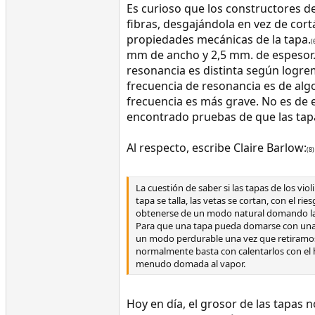
Es curioso que los constructores d
fibras, desgajándola en vez de cortá
propiedades mecánicas de la tapa.
(
mm de ancho y 2,5 mm. de espesor. 
resonancia es distinta según logre
frecuencia de resonancia es de algo
frecuencia es más grave. No es de e
encontrado pruebas de que las tap
Al respecto, escribe Claire Barlow:
(8)
La cuestión de saber si las tapas de los v
tapa se talla, las vetas se cortan, con el r
obtenerse de un modo natural domando las
Para que una tapa pueda domarse con una h
un modo perdurable una vez que retiramos 
normalmente basta con calentarlos con el h
menudo domada al vapor.
Hoy en día, el grosor de las tapas 