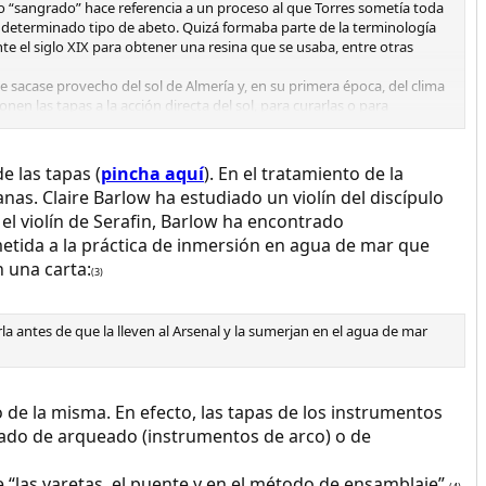
o “sangrado” hace referencia a un proceso al que Torres sometía toda
n determinado tipo de abeto. Quizá formaba parte de la terminología
e el siglo XIX para obtener una resina que se usaba, entre otras
 sacase provecho del sol de Almería y, en su primera época, del clima
en las tapas a la acción directa del sol, para curarlas o para
e las tapas (
pincha aquí
). En el tratamiento de la
as. Claire Barlow ha estudiado un violín del discípulo
 el violín de Serafin, Barlow ha encontrado
metida a la práctica de inmersión en agua de mar que
 una carta:
(3)
 antes de que la lleven al Arsenal y la sumerjan en el agua de mar
de la misma. En efecto, las tapas de los instrumentos
 grado de arqueado (instrumentos de arco) o de
 “las varetas, el puente y en el método de ensamblaje”.