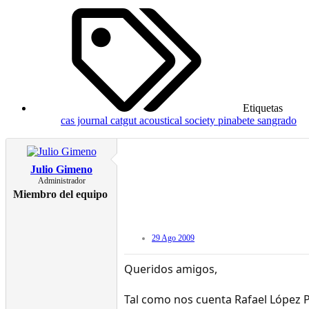
Etiquetas
cas journal
catgut acoustical society
pinabete sangrado
Julio Gimeno
Administrador
Miembro del equipo
29 Ago 2009
Queridos amigos,
Tal como nos cuenta Rafael López 