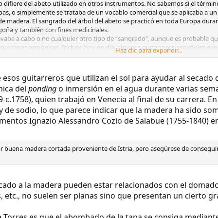
difiere del abeto utilizado en otros instrumentos. No sabemos si el términ
tapas, o simplemente se trataba de un vocablo comercial que se aplicaba a u
 madera. El sangrado del árbol del abeto se practicó en toda Europa durant
rgoña y también con fines medicinales.
evaba a cabo o no cualquier otro tipo de “sangrado”, aunque es probable que
sus tapas armónicas. Incluso hoy en día, algunos guitarreros españoles expon
Haz clic para expandir...
sos guitarreros que utilizan el sol para ayudar al secado d
nica del
ponding
o inmersión en el agua durante varias seman
-c.1758), quien trabajó en Venecia al final de su carrera. En
y de sodio, lo que parece indicar que la madera ha sido so
umentos Ignazio Alessandro Cozio de Salabue (1755-1840) en
 buena madera cortada proveniente de Istria, pero asegúrese de conseguirla
cado a la madera pueden estar relacionados con el domado 
ras, etc., no suelen ser planas sino que presentan un cierto
e Torres es que el abombado de la tapa se consiga mediante