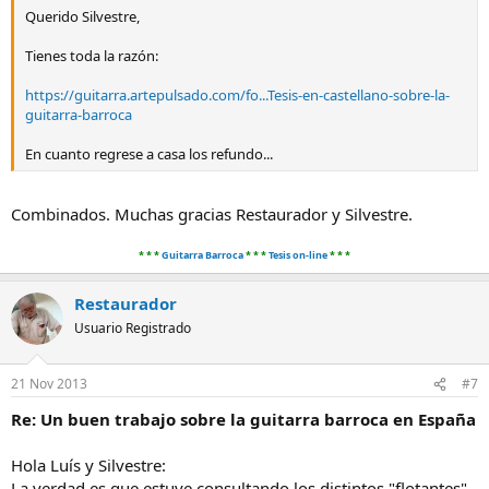
Querido Silvestre,
Tienes toda la razón:
https://guitarra.artepulsado.com/fo...Tesis-en-castellano-sobre-la-
guitarra-barroca
En cuanto regrese a casa los refundo...
Combinados. Muchas gracias Restaurador y Silvestre.
* * *
Guitarra Barroca
* * *
Tesis on-line
* * *​
Restaurador
Usuario Registrado
21 Nov 2013
#7
Re: Un buen trabajo sobre la guitarra barroca en España
Hola Luís y Silvestre:
La verdad es que estuve consultando los distintos "flotantes"