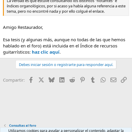
La verdad es que estuve consultando los distintos "flotantes" e
índices organológicos, por si acaso ya había alguna referencia a este
tema, pero no encontré nada y por ello colgué el enlace.
Amigo Restaurador,
Esa tesis (y algunas más, aunque no todas de las que hemos
hablado en el foro) está incluida en el Índice de recursos
guitarrísticos:
haz clic aquí
.
Debes iniciar sesión o registrarte para responder aquí.
Facebook
X
Bluesky
LinkedIn
Reddit
Pinterest
Tumblr
WhatsApp
Email
En
Compartir:
Consultas al foro
Utilizamos cookies para ayudar a personalizar el contenido, adaptar la