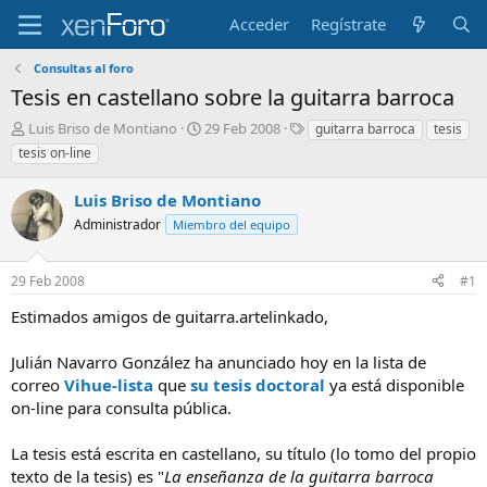
Acceder
Regístrate
Consultas al foro
Tesis en castellano sobre la guitarra barroca
I
F
E
Luis Briso de Montiano
29 Feb 2008
guitarra barroca
tesis
n
e
t
tesis on-line
i
c
i
c
h
q
Luis Briso de Montiano
i
a
u
a
Administrador
d
e
Miembro del equipo
d
e
t
o
i
a
29 Feb 2008
#1
r
n
s
d
i
Estimados amigos de guitarra.artelinkado,
e
c
l
i
Julián Navarro González ha anunciado hoy en la lista de
t
o
e
correo
Vihue-lista
que
su tesis doctoral
ya está disponible
m
on-line para consulta pública.
a
La tesis está escrita en castellano, su título (lo tomo del propio
texto de la tesis) es "
La enseñanza de la guitarra barroca