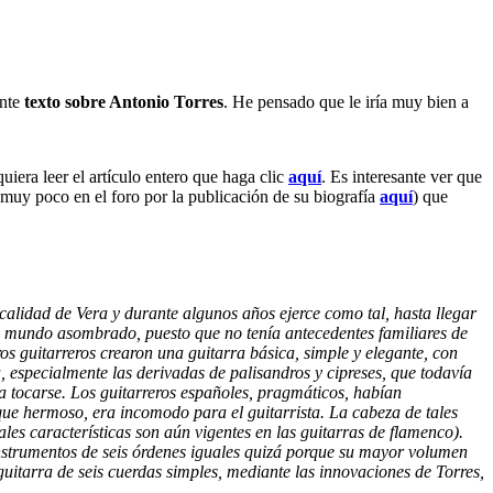
ante
texto sobre Antonio Torres
. He pensado que le iría muy bien a
uiera leer el artículo entero que haga clic
aquí
. Es interesante ver que
 muy poco en el foro por la publicación de su biografía
aquí
) que
alidad de Vera y durante algunos años ejerce como tal, hasta llegar
 el mundo asombrado, puesto que no tenía antecedentes familiares de
ros guitarreros crearon una guitarra básica, simple y elegante, con
 especialmente las derivadas de palisandros y cipreses, que todavía
a tocarse. Los guitarreros españoles, pragmáticos, habían
ue hermoso, era incomodo para el guitarrista. La cabeza de tales
les características son aún vigentes en las guitarras de flamenco).
nstrumentos de seis órdenes iguales quizá porque su mayor volumen
itarra de seis cuerdas simples, mediante las innovaciones de Torres,