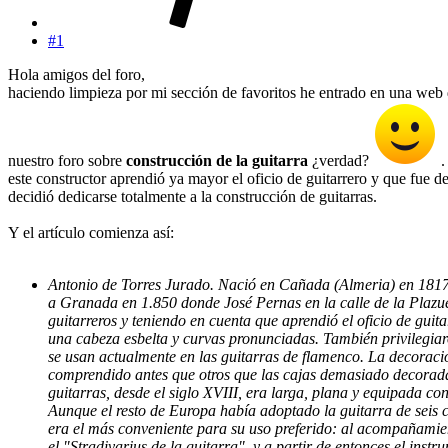
#1
Hola amigos del foro,
haciendo limpieza por mi sección de favoritos he entrado en una we
nuestro foro sobre
construcción de la guitarra
¿verdad?
.
este constructor aprendió ya mayor el oficio de guitarrero y que fue
decidió dedicarse totalmente a la construcción de guitarras.
Y el artículo comienza así:
Antonio de Torres Jurado. Nació en Cañada (Almeria) en 1817 y
a Granada en 1.850 donde José Pernas en la calle de la Plazuel
guitarreros y teniendo en cuenta que aprendió el oficio de guita
una cabeza esbelta y curvas pronunciadas. También privilegiar
se usan actualmente en las guitarras de flamenco. La decoració
comprendido antes que otros que las cajas demasiado decoradas
guitarras, desde el siglo XVIII, era larga, plana y equipada co
Aunque el resto de Europa había adoptado la guitarra de seis
era el más conveniente para su uso preferido: al acompañamien
el "Stradivarius de la guitarra", y a partir de entonces el in