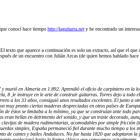
b que conocí hace tiempo
http://laguitarra.net
y he encontrado un interes
 El texto que aparece a continuación es solo un extracto, así que el que q
 después de un encuentro con Julián Arcas (de quien hemos hablado hace
 murió en Almeria en 1.892. Aprendió el oficio de carpintero en la loc
a, 8 ,le instruye en le arte de construir guitarras. Torres dejo a todo
rrero a los 33 años, consiguió unos resultados excelentes. El junto a ot
on muy pronto ciertas maderas despreciadas en otros países de Europa,
n de éstos se limitaba a lo mínimo, ya que se construían ante todo par
 eran bellas en detrimento del sonido, y que un traste decorado, aunq
n clavijas de madera rudimentarias, acomodables por simple fricción (ta
 cuerdas simples, España permaneció fiel durante mucho tiempo a los i
to de cantes y bailes Andaluces. No fue hasta 1820 que adoptaron la gu
strumento evolucionó hasta la forma clásica que conocemos actualmente.