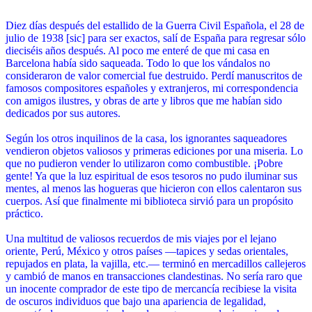
Diez días después del estallido de la Guerra Civil Española, el 28 de
julio de 1938 [sic] para ser exactos, salí de España para regresar sólo
dieciséis años después. Al poco me enteré de que mi casa en
Barcelona había sido saqueada. Todo lo que los vándalos no
consideraron de valor comercial fue destruido. Perdí manuscritos de
famosos compositores españoles y extranjeros, mi correspondencia
con amigos ilustres, y obras de arte y libros que me habían sido
dedicados por sus autores.
Según los otros inquilinos de la casa, los ignorantes saqueadores
vendieron objetos valiosos y primeras ediciones por una miseria. Lo
que no pudieron vender lo utilizaron como combustible. ¡Pobre
gente! Ya que la luz espiritual de esos tesoros no pudo iluminar sus
mentes, al menos las hogueras que hicieron con ellos calentaron sus
cuerpos. Así que finalmente mi biblioteca sirvió para un propósito
práctico.
Una multitud de valiosos recuerdos de mis viajes por el lejano
oriente, Perú, México y otros países —tapices y sedas orientales,
repujados en plata, la vajilla, etc.— terminó en mercadillos callejeros
y cambió de manos en transacciones clandestinas. No sería raro que
un inocente comprador de este tipo de mercancía recibiese la visita
de oscuros individuos que bajo una apariencia de legalidad,