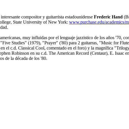
 interesante compositor y guitarrista estadounidense
Frederic Hand
(Br
ollege, State University of New York:
www.purchase.edu/academics/mu
udad.
e americanas, muy influidas por el lenguaje jazzistico de los años '70
Five Studies" (1979), "Prayer" ('80) para 2 guitarras, "Music for Flute 
n el c.d. Classical Cool, comentado en el foro) y la magnífica "Trilog
tephen Robinson en su c.d. The American Record (Centaur), E. Isaac en 
os de la década de los '80.