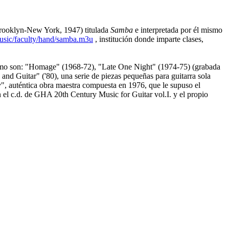
ooklyn-New York, 1947) titulada
Samba
e interpretada por él mismo
sic/faculty/hand/samba.m3u
, institución donde imparte clases,
, como son: "Homage" (1968-72), "Late One Night" (1974-75) (grabada
and Guitar" ('80), una serie de piezas pequeñas para guitarra sola
y", auténtica obra maestra compuesta en 1976, que le supuso el
el c.d. de GHA 20th Century Music for Guitar vol.I. y el propio