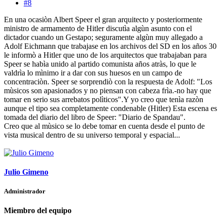
#8
En una ocasiòn Albert Speer el gran arquitecto y posteriormente
ministro de armamento de Hitler discutìa algùn asunto con el
dictador cuando un Gestapo; seguramente algùn muy allegado a
Adolf Eichmann que trabajase en los archivos del SD en los años 30
le informò a Hitler que uno de los arquitectos que trabajaban para
Speer se habìa unido al partido comunista años atràs, lo que le
valdrìa lo mìnimo ir a dar con sus huesos en un campo de
concentraciòn. Speer se sorprendiò con la respuesta de Adolf: "Los
mùsicos son apasionados y no piensan con cabeza frìa.-no hay que
tomar en serio sus arrebatos polìticos".Y yo creo que tenìa razòn
aunque el tipo sea completamente condenable (Hitler) Esta escena es
tomada del diario del libro de Speer: "Diario de Spandau".
Creo que al mùsico se lo debe tomar en cuenta desde el punto de
vista musical dentro de su universo temporal y espacial...
Julio Gimeno
Administrador
Miembro del equipo