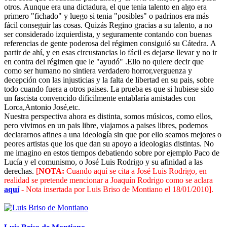
otros. Aunque era una dictadura, el que tenia talento en algo era
primero "fichado" y luego si tenia "posibles" o padrinos era más
fácil conseguir las cosas. Quizás Regino gracias a su talento, a no
ser considerado izquierdista, y seguramente contando con buenas
referencias de gente poderosa del régimen consiguió su Cátedra. A
partir de ahí, y en esas circustancias lo fácil es dejarse llevar y no ir
en contra del régimen que le "ayudó" .Ello no quiere decir que
como ser humano no sintiera verdadero horror,verguenza y
decepción con las injusticias y la falta de libertad en su pais, sobre
todo cuando fuera a otros paises. La prueba es que si hubiese sido
un fascista convencido dificilmente entablaría amistades con
Lorca,Antonio José,etc.
Nuestra perspectiva ahora es distinta, somos músicos, como ellos,
pero vivimos en un pais libre, viajamos a paises libres, podemos
declararnos afines a una ideología sin que por ello seamos mejores o
peores artistas que los que dan su apoyo a ideologias distintas. No
me imagino en estos tiempos debatiendo sobre por ejemplo Paco de
Lucía y el comunismo, o José Luis Rodrigo y su afinidad a las
derechas.
[
NOTA:
Cuando aquí se cita a José Luis Rodrigo, en
realidad se pretende mencionar a Joaquín Rodrigo como se aclara
aquí
- Nota insertada por Luis Briso de Montiano el 18/01/2010].