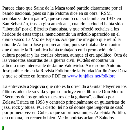
Parece claro que Sainz de la Maza tomó partido claramente por el
bando nacional, pues su hija Paloma dice en su obra "RSM,
semblanza de mi padre", que se reunió con su familia en 1937 en
San Sebastián, tras su gira americana, cuando la ciudad había sido
"liberada" por el Ejército franquista, y que ofreció recitales a los
heridos de estas tropas, mencionando un artículo aparecido en el
diario vasco La Voz de España. Así que me imagino que retiró la
obra de Antonio José por precaución, pues se trataba de un autor
que durante la República había trabajado en la promoción de la
cultura popular y las corales obreras, aunque él era apolítico. Otra de
las vendettas absurdas de la guerra civil. POdéis encontrar un
artículo muy interesante de Jaime Valdivielso Arce sobre Antonio
José publicado en la Revista Folklore de la Fundación Jiménez Díaz
y que se ofrece en formato PDF en
www.funjdiaz.net/folklore
.
La entrevista a Segovia que cito es la ofrecida a Guitar Player en los
últimos años de su vida y que se incluye en el libro de Don Menn:
"Secretos de los grandes maestros de la guitarra", editado por
Zeleste/Crítica en 1998 y centrado principalmente en guitarristas de
jazz, rock y blues. POr cierto, leí no sé donde que Segovia se casó
por primera vez en Cuba, o que su primera mujer, Adelaida Portillo,
era cubana, no recuerdo bien. Me lo podrías aclarar? Saludos
J