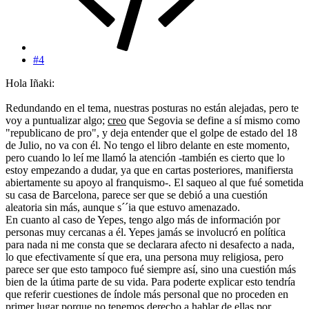
#4
Hola Iñaki:
Redundando en el tema, nuestras posturas no están alejadas, pero te
voy a puntualizar algo;
creo
que Segovia se define a sí mismo como
"republicano de pro", y deja entender que el golpe de estado del 18
de Julio, no va con él. No tengo el libro delante en este momento,
pero cuando lo leí me llamó la atención -también es cierto que lo
estoy empezando a dudar, ya que en cartas posteriores, manifiersta
abiertamente su apoyo al franquismo-. El saqueo al que fué sometida
su casa de Barcelona, parece ser que se debió a una cuestión
aleatoria sin más, aunque s´´ia que estuvo amenazado.
En cuanto al caso de Yepes, tengo algo más de información por
personas muy cercanas a él. Yepes jamás se involucró en política
para nada ni me consta que se declarara afecto ni desafecto a nada,
lo que efectivamente sí que era, una persona muy religiosa, pero
parece ser que esto tampoco fué siempre así, sino una cuestión más
bien de la útima parte de su vida. Para poderte explicar esto tendría
que referir cuestiones de índole más personal que no proceden en
primer lugar porque no tenemos derecho a hablar de ellas por