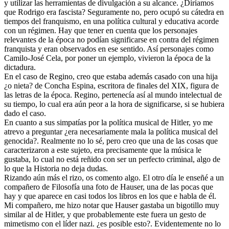
y utilizar las herramientas de divulgación a su alcance. ¿Diríamos
que Rodrigo era fascista? Seguramente no, pero ocupó su cátedra en
tiempos del franquismo, en una política cultural y educativa acorde
con un régimen. Hay que tener en cuenta que los personajes
relevantes de la época no podían significarse en contra del régimen
franquista y eran observados en ese sentido. Así personajes como
Camilo-José Cela, por poner un ejemplo, vivieron la época de la
dictadura.
En el caso de Regino, creo que estaba además casado con una hija
¿o nieta? de Concha Espina, escritora de finales del XIX, figura de
las letras de la época. Regino, pertenecía así al mundo intelectual de
su tiempo, lo cual era aún peor a la hora de significarse, si se hubiera
dado el caso.
En cuanto a sus simpatías por la política musical de Hitler, yo me
atrevo a preguntar ¿era necesariamente mala la política musical del
genocida?. Realmente no lo sé, pero creo que una de las cosas que
caracterizaron a este sujeto, era precisamente que la música le
gustaba, lo cual no está reñido con ser un perfecto criminal, algo de
lo que la Historia no deja dudas.
Rizando aún más el rizo, os comento algo. El otro día le enseñé a un
compañero de Filosofía una foto de Hauser, una de las pocas que
hay y que aparece en casi todos los libros en los que e habla de él.
Mi compañero, me hizo notar que Hauser gastaba un bigotillo muy
similar al de Hitler, y que probablemente este fuera un gesto de
mimetismo con el líder nazi. ¿es posible esto?. Evidentemente no lo