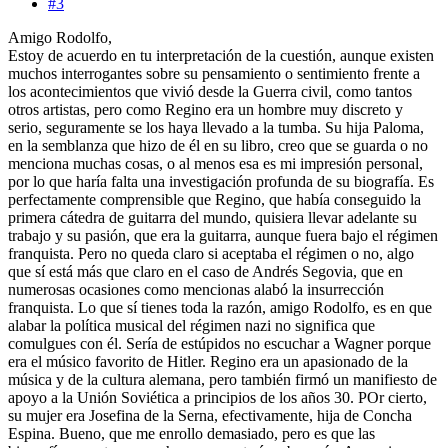
#3
Amigo Rodolfo,
Estoy de acuerdo en tu interpretación de la cuestión, aunque existen
muchos interrogantes sobre su pensamiento o sentimiento frente a
los acontecimientos que vivió desde la Guerra civil, como tantos
otros artistas, pero como Regino era un hombre muy discreto y
serio, seguramente se los haya llevado a la tumba. Su hija Paloma,
en la semblanza que hizo de él en su libro, creo que se guarda o no
menciona muchas cosas, o al menos esa es mi impresión personal,
por lo que haría falta una investigación profunda de su biografía. Es
perfectamente comprensible que Regino, que había conseguido la
primera cátedra de guitarra del mundo, quisiera llevar adelante su
trabajo y su pasión, que era la guitarra, aunque fuera bajo el régimen
franquista. Pero no queda claro si aceptaba el régimen o no, algo
que sí está más que claro en el caso de Andrés Segovia, que en
numerosas ocasiones como mencionas alabó la insurrección
franquista. Lo que sí tienes toda la razón, amigo Rodolfo, es en que
alabar la política musical del régimen nazi no significa que
comulgues con él. Sería de estúpidos no escuchar a Wagner porque
era el músico favorito de Hitler. Regino era un apasionado de la
música y de la cultura alemana, pero también firmó un manifiesto de
apoyo a la Unión Soviética a principios de los años 30. POr cierto,
su mujer era Josefina de la Serna, efectivamente, hija de Concha
Espina. Bueno, que me enrollo demasiado, pero es que las