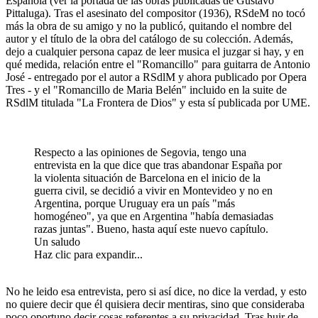
Española (ver la portada de las obras publicadas de Gustavo
Pittaluga). Tras el asesinato del compositor (1936), RSdeM no tocó
más la obra de su amigo y no la publicó, quitando el nombre del
autor y el título de la obra del catálogo de su colección. Además,
dejo a cualquier persona capaz de leer musica el juzgar si hay, y en
qué medida, relación entre el "Romancillo" para guitarra de Antonio
José - entregado por el autor a RSdlM y ahora publicado por Opera
Tres - y el "Romancillo de Maria Belén" incluido en la suite de
RSdlM titulada "La Frontera de Dios" y esta sí publicada por UME.
Respecto a las opiniones de Segovia, tengo una
entrevista en la que dice que tras abandonar España por
la violenta situación de Barcelona en el inicio de la
guerra civil, se decidió a vivir en Montevideo y no en
Argentina, porque Uruguay era un país "más
homogéneo", ya que en Argentina "había demasiadas
razas juntas". Bueno, hasta aquí este nuevo capítulo.
Un saludo
Haz clic para expandir...
No he leido esa entrevista, pero si así dice, no dice la verdad, y esto
no quiere decir que él quisiera decir mentiras, sino que consideraba
poco oportuno decir cosas referentes a su privacidad. Tras huir de