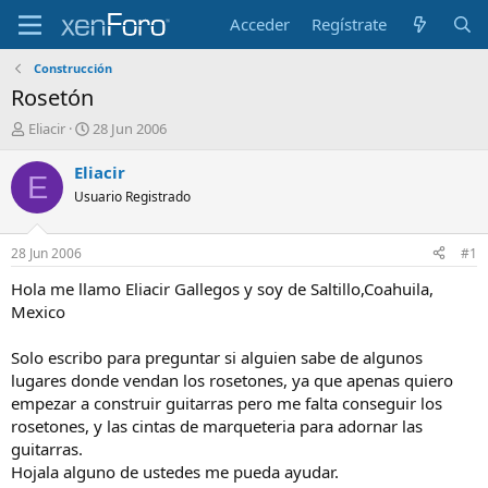
Acceder
Regístrate
Construcción
Rosetón
I
F
Eliacir
28 Jun 2006
n
e
i
c
Eliacir
E
c
h
Usuario Registrado
i
a
a
d
d
e
28 Jun 2006
#1
o
i
r
n
Hola me llamo Eliacir Gallegos y soy de Saltillo,Coahuila,
d
i
Mexico
e
c
l
i
Solo escribo para preguntar si alguien sabe de algunos
t
o
lugares donde vendan los rosetones, ya que apenas quiero
e
empezar a construir guitarras pero me falta conseguir los
m
a
rosetones, y las cintas de marqueteria para adornar las
guitarras.
Hojala alguno de ustedes me pueda ayudar.