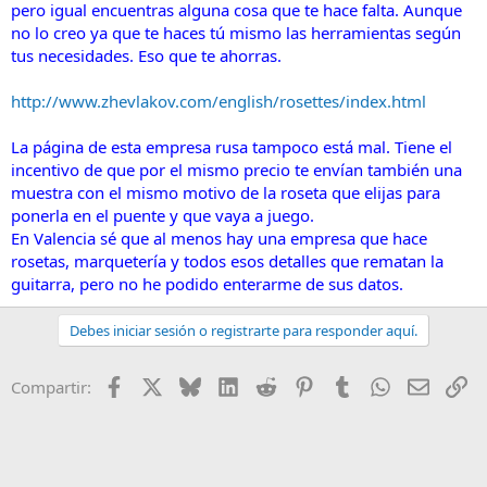
pero igual encuentras alguna cosa que te hace falta. Aunque
no lo creo ya que te haces tú mismo las herramientas según
tus necesidades. Eso que te ahorras.
http://www.zhevlakov.com/english/rosettes/index.html
La página de esta empresa rusa tampoco está mal. Tiene el
incentivo de que por el mismo precio te envían también una
muestra con el mismo motivo de la roseta que elijas para
ponerla en el puente y que vaya a juego.
En Valencia sé que al menos hay una empresa que hace
rosetas, marquetería y todos esos detalles que rematan la
guitarra, pero no he podido enterarme de sus datos.
Debes iniciar sesión o registrarte para responder aquí.
Facebook
X
Bluesky
LinkedIn
Reddit
Pinterest
Tumblr
WhatsApp
Email
En
Compartir: