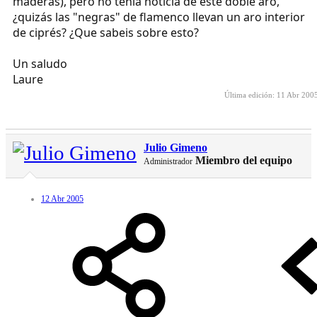
maderas), pero no tenía noticia de este doble aro,
¿quizás las "negras" de flamenco llevan un aro interior
de ciprés? ¿Que sabeis sobre esto?
Un saludo
Laure
Última edición:
11 Abr 200
Julio Gimeno
Miembro del equipo
Administrador
12 Abr 2005