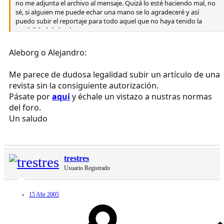
no me adjunta el archivo al mensaje. Quizá lo esté haciendo mal, no
sé, si alguien me puede echar una mano se lo agradeceré y así
puedo subir el reportaje para todo aquel que no haya tenido la
posibilidad de leerlo.
Un abrazo.
Aleborg o Alejandro:
Alejandro
Me parece de dudosa legalidad subir un artículo de una
revista sin la consiguiente autorización.
Pásate por
aquí
y échale un vistazo a nustras normas
del foro.
Un saludo
trestres
Usuario Registrado
15 Abr 2005