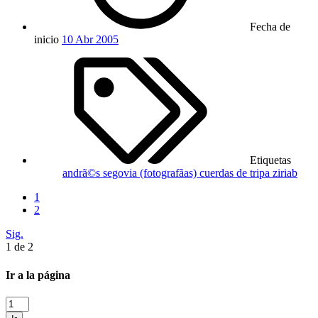
Fecha de
inicio
10 Abr 2005
Etiquetas
andrã©s segovia (fotografã­as)
cuerdas de tripa
ziriab
1
2
Sig.
1 de 2
Ir a la página