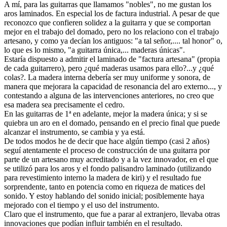
A mí, para las guitarras que llamamos "nobles", no me gustan los
aros laminados. En especial los de factura industrial. A pesar de que
reconozco que confieren solidez a la guitarra y que se comportan
mejor en el trabajo del domado, pero no los relaciono con el trabajo
artesano, y como ya decían los antiguos: "a tal señor,.... tal honor" o,
lo que es lo mismo, "a guitarra única,... maderas únicas".
Estaría dispuesto a admitir el laminado de "factura artesana" (propia
de cada guitarrero), pero ¿qué maderas usamos para ello?...y ¿qué
colas?. La madera interna debería ser muy uniforme y sonora, de
manera que mejorara la capacidad de resonancia del aro externo..., y
contestando a alguna de las intervenciones anteriores, no creo que
esa madera sea precisamente el cedro.
En las guitarras de 1ª en adelante, mejor la madera única; y si se
quiebra un aro en el domado, pensando en el precio final que puede
alcanzar el instrumento, se cambia y ya está.
De todos modos he de decir que hace algún tiempo (casi 2 años)
seguí atentamente el proceso de construcción de una guitarra por
parte de un artesano muy acreditado y a la vez innovador, en el que
se utilizó para los aros y el fondo palisandro laminado (utilizando
para revestimiento interno la madera de kiri) y el resultado fue
sorprendente, tanto en potencia como en riqueza de matices del
sonido. Y estoy hablando del sonido inicial; posiblemente haya
mejorado con el tiempo y el uso del instrumento.
Claro que el instrumento, que fue a parar al extranjero, llevaba otras
innovaciones que podían influir también en el resultado.