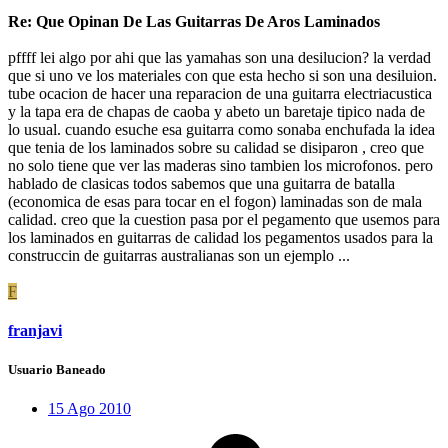
Re: Que Opinan De Las Guitarras De Aros Laminados
pffff lei algo por ahi que las yamahas son una desilucion? la verdad
que si uno ve los materiales con que esta hecho si son una desiluion.
tube ocacion de hacer una reparacion de una guitarra electriacustica
y la tapa era de chapas de caoba y abeto un baretaje tipico nada de
lo usual. cuando esuche esa guitarra como sonaba enchufada la idea
que tenia de los laminados sobre su calidad se disiparon , creo que
no solo tiene que ver las maderas sino tambien los microfonos. pero
hablado de clasicas todos sabemos que una guitarra de batalla
(economica de esas para tocar en el fogon) laminadas son de mala
calidad. creo que la cuestion pasa por el pegamento que usemos para
los laminados en guitarras de calidad los pegamentos usados para la
construccin de guitarras australianas son un ejemplo ...
F
franjavi
Usuario Baneado
15 Ago 2010