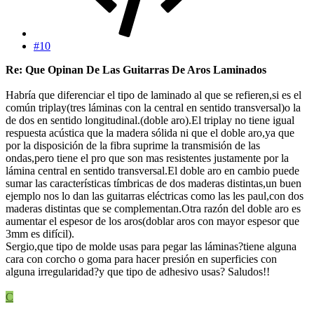
#10
Re: Que Opinan De Las Guitarras De Aros Laminados
Habría que diferenciar el tipo de laminado al que se refieren,si es el
común triplay(tres láminas con la central en sentido transversal)o la
de dos en sentido longitudinal.(doble aro).El triplay no tiene igual
respuesta acústica que la madera sólida ni que el doble aro,ya que
por la disposición de la fibra suprime la transmisión de las
ondas,pero tiene el pro que son mas resistentes justamente por la
lámina central en sentido transversal.El doble aro en cambio puede
sumar las características tímbricas de dos maderas distintas,un buen
ejemplo nos lo dan las guitarras eléctricas como las les paul,con dos
maderas distintas que se complementan.Otra razón del doble aro es
aumentar el espesor de los aros(doblar aros con mayor espesor que
3mm es difícil).
Sergio,que tipo de molde usas para pegar las láminas?tiene alguna
cara con corcho o goma para hacer presión en superficies con
alguna irregularidad?y que tipo de adhesivo usas? Saludos!!
C