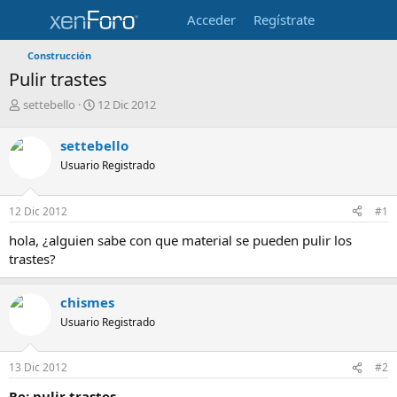
Acceder
Regístrate
Construcción
Pulir trastes
I
F
settebello
12 Dic 2012
n
e
i
c
settebello
c
h
Usuario Registrado
i
a
a
d
d
e
12 Dic 2012
#1
o
i
r
n
hola, ¿alguien sabe con que material se pueden pulir los
d
i
trastes?
e
c
l
i
t
o
chismes
e
Usuario Registrado
m
a
13 Dic 2012
#2
Re: pulir trastes