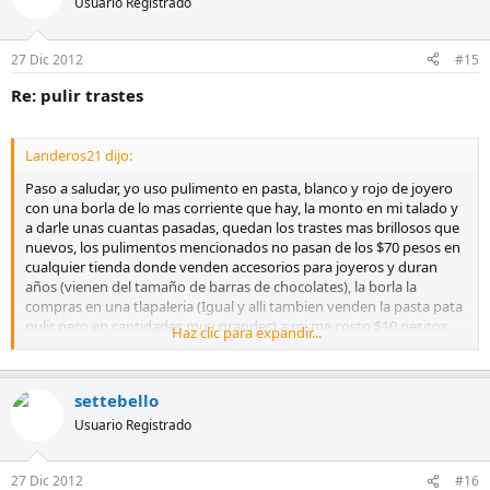
Usuario Registrado
27 Dic 2012
#15
Re: pulir trastes
Landeros21 dijo:
Paso a saludar, yo uso pulimento en pasta, blanco y rojo de joyero
con una borla de lo mas corriente que hay, la monto en mi talado y
a darle unas cuantas pasadas, quedan los trastes mas brillosos que
nuevos, los pulimentos mencionados no pasan de los $70 pesos en
cualquier tienda donde venden accesorios para joyeros y duran
años (vienen del tamaño de barras de chocolates), la borla la
compras en una tlapaleria (Igual y alli tambien venden la pasta pata
pulir pero en cantidades muy grandes) a mi me costo $10 pesitos.
Haz clic para expandir...
Ademas de pulri los trastes tambien deja bien brilloso el diapason,
precaucion con esto si quieres el diapason con acabado mate y no
settebello
semibrilloso, porque queda tambien pulido.
Usuario Registrado
hola Landeros
27 Dic 2012
#16
gracias, si ya había pensado en eso el otro día y probé con un traste