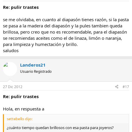
y si quedó muy brilloso, lo que pasa es que me puse a pensar, si los
Re: pulir trastes
trastes tienen alpaca alemana, pues es como la plata para joyeria,
entonces se debe de limpiar igual, yo lo hice con estopa y si quedó
se me olvidaba, en cuanto al diapasón tienes razón, si la pasta
muy brillosa, después probé con el dremel y el accesorio para pulir
que es una mini borlita y quedó mejor. mi pregunta es la siguiente,
se pasa a la madera del diapasón y la pules tambien queda
tú que ya lo hecho de esa forma, ¿cuánto tiempo quedan brillosos
brillosa, pero creo que no es recomendable, para el diapasón
con esa pasta para joyeros?
se recomiendas aceites como el de linaza, limón o naranja,
gracias y feliz año nuevo.
para limpieza y humectación y brillo.
Espero te sirva
saludos
Landeros21
Usuario Registrado
27 Dic 2012
#17
Re: pulir trastes
Hola, en respuesta a
settebello dijo:
¿cuánto tiempo quedan brillosos con esa pasta para joyeros?