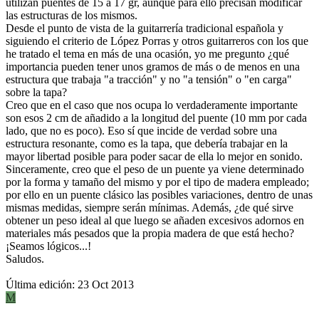
utilizan puentes de 15 a 17 gr, aunque para ello precisan modificar
las estructuras de los mismos.
Desde el punto de vista de la guitarrería tradicional española y
siguiendo el criterio de López Porras y otros guitarreros con los que
he tratado el tema en más de una ocasión, yo me pregunto ¿qué
importancia pueden tener unos gramos de más o de menos en una
estructura que trabaja "a tracción" y no "a tensión" o "en carga"
sobre la tapa?
Creo que en el caso que nos ocupa lo verdaderamente importante
son esos 2 cm de añadido a la longitud del puente (10 mm por cada
lado, que no es poco). Eso sí que incide de verdad sobre una
estructura resonante, como es la tapa, que debería trabajar en la
mayor libertad posible para poder sacar de ella lo mejor en sonido.
Sinceramente, creo que el peso de un puente ya viene determinado
por la forma y tamaño del mismo y por el tipo de madera empleado;
por ello en un puente clásico las posibles variaciones, dentro de unas
mismas medidas, siempre serán mínimas. Además, ¿de qué sirve
obtener un peso ideal al que luego se añaden excesivos adornos en
materiales más pesados que la propia madera de que está hecho?
¡Seamos lógicos...!
Saludos.
Última edición:
23 Oct 2013
M