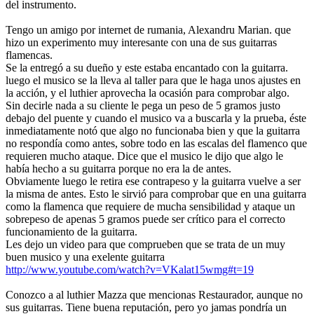
del instrumento.
Tengo un amigo por internet de rumania, Alexandru Marian. que
hizo un experimento muy interesante con una de sus guitarras
flamencas.
Se la entregó a su dueño y este estaba encantado con la guitarra.
luego el musico se la lleva al taller para que le haga unos ajustes en
la acción, y el luthier aprovecha la ocasión para comprobar algo.
Sin decirle nada a su cliente le pega un peso de 5 gramos justo
debajo del puente y cuando el musico va a buscarla y la prueba, éste
inmediatamente notó que algo no funcionaba bien y que la guitarra
no respondía como antes, sobre todo en las escalas del flamenco que
requieren mucho ataque. Dice que el musico le dijo que algo le
había hecho a su guitarra porque no era la de antes.
Obviamente luego le retira ese contrapeso y la guitarra vuelve a ser
la misma de antes. Esto le sirvió para comprobar que en una guitarra
como la flamenca que requiere de mucha sensibilidad y ataque un
sobrepeso de apenas 5 gramos puede ser crítico para el correcto
funcionamiento de la guitarra.
Les dejo un video para que comprueben que se trata de un muy
buen musico y una exelente guitarra
http://www.youtube.com/watch?v=VKalat15wmg#t=19
Conozco a al luthier Mazza que mencionas Restaurador, aunque no
sus guitarras. Tiene buena reputación, pero yo jamas pondría un