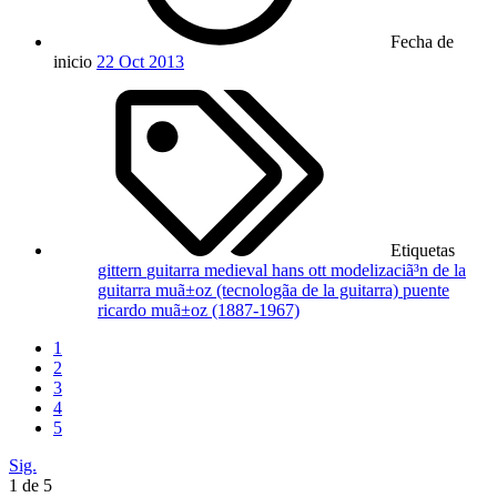
Fecha de
inicio
22 Oct 2013
Etiquetas
gittern
guitarra medieval
hans ott
modelizaciã³n de la
guitarra
muã±oz (tecnologã­a de la guitarra)
puente
ricardo muã±oz (1887-1967)
1
2
3
4
5
Sig.
1 de 5