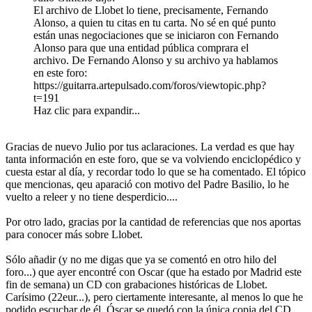
El archivo de Llobet lo tiene, precisamente, Fernando
Alonso, a quien tu citas en tu carta. No sé en qué punto
están unas negociaciones que se iniciaron con Fernando
Alonso para que una entidad pública comprara el
archivo. De Fernando Alonso y su archivo ya hablamos
en este foro:
https://guitarra.artepulsado.com/foros/viewtopic.php?
t=191
Haz clic para expandir...
Gracias de nuevo Julio por tus aclaraciones. La verdad es que hay
tanta información en este foro, que se va volviendo enciclopédico y
cuesta estar al día, y recordar todo lo que se ha comentado. El tópico
que mencionas, qeu aparació con motivo del Padre Basilio, lo he
vuelto a releer y no tiene desperdicio....
Por otro lado, gracias por la cantidad de referencias que nos aportas
para conocer más sobre Llobet.
Sólo añadir (y no me digas que ya se comentó en otro hilo del
foro...) que ayer encontré con Oscar (que ha estado por Madrid este
fin de semana) un CD con grabaciones históricas de Llobet.
Carísimo (22eur...), pero ciertamente interesante, al menos lo que he
podido escuchar de él. Óscar se quedó con la única copia del CD