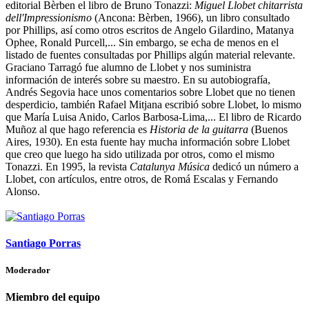
editorial Bèrben el libro de Bruno Tonazzi:
Miguel Llobet chitarrista
dell'Impressionismo
(Ancona: Bèrben, 1966), un libro consultado
por Phillips, así como otros escritos de Angelo Gilardino, Matanya
Ophee, Ronald Purcell,... Sin embargo, se echa de menos en el
listado de fuentes consultadas por Phillips algún material relevante.
Graciano Tarragó fue alumno de Llobet y nos suministra
información de interés sobre su maestro. En su autobiografía,
Andrés Segovia hace unos comentarios sobre Llobet que no tienen
desperdicio, también Rafael Mitjana escribió sobre Llobet, lo mismo
que María Luisa Anido, Carlos Barbosa-Lima,... El libro de Ricardo
Muñoz al que hago referencia es
Historia de la guitarra
(Buenos
Aires, 1930). En esta fuente hay mucha información sobre Llobet
que creo que luego ha sido utilizada por otros, como el mismo
Tonazzi. En 1995, la revista
Catalunya Música
dedicó un número a
Llobet, con artículos, entre otros, de Romá Escalas y Fernando
Alonso.
Santiago Porras
Moderador
Miembro del equipo