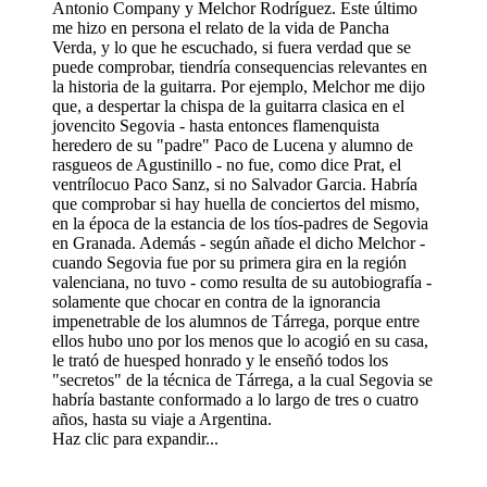
Antonio Company y Melchor Rodríguez. Este último
me hizo en persona el relato de la vida de Pancha
Verda, y lo que he escuchado, si fuera verdad que se
puede comprobar, tiendría consequencias relevantes en
la historia de la guitarra. Por ejemplo, Melchor me dijo
que, a despertar la chispa de la guitarra clasica en el
jovencito Segovia - hasta entonces flamenquista
heredero de su "padre" Paco de Lucena y alumno de
rasgueos de Agustinillo - no fue, como dice Prat, el
ventrílocuo Paco Sanz, si no Salvador Garcia. Habría
que comprobar si hay huella de conciertos del mismo,
en la época de la estancia de los tíos-padres de Segovia
en Granada. Además - según añade el dicho Melchor -
cuando Segovia fue por su primera gira en la región
valenciana, no tuvo - como resulta de su autobiografía -
solamente que chocar en contra de la ignorancia
impenetrable de los alumnos de Tárrega, porque entre
ellos hubo uno por los menos que lo acogió en su casa,
le trató de huesped honrado y le enseñó todos los
"secretos" de la técnica de Tárrega, a la cual Segovia se
habría bastante conformado a lo largo de tres o cuatro
años, hasta su viaje a Argentina.
Haz clic para expandir...