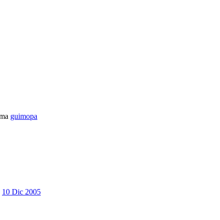
ema
guimopa
10 Dic 2005