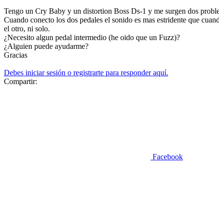
Tengo un Cry Baby y un distortion Boss Ds-1 y me surgen dos probl
Cuando conecto los dos pedales el sonido es mas estridente que cuando
el otro, ni solo.
¿Necesito algun pedal intermedio (he oido que un Fuzz)?
¿Alguien puede ayudarme?
Gracias
Debes iniciar sesión o registrarte para responder aquí.
Compartir:
Facebook