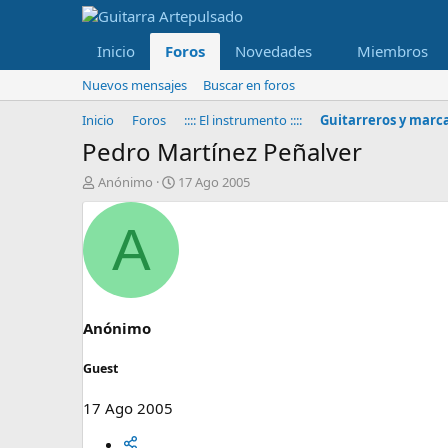
Inicio
Foros
Novedades
Miembros
Nuevos mensajes
Buscar en foros
Inicio
Foros
:::: El instrumento ::::
Guitarreros y marca
Pedro Martínez Peñalver
I
F
Anónimo
17 Ago 2005
n
e
i
c
A
c
h
i
a
a
d
d
e
o
i
r
n
Anónimo
d
i
e
c
Guest
l
i
t
o
17 Ago 2005
e
m