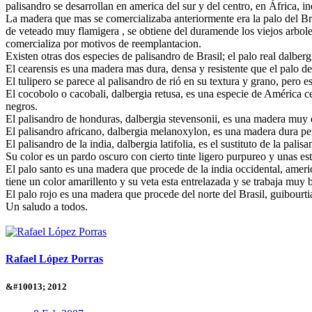
palisandro se desarrollan en america del sur y del centro, en África, i
La madera que mas se comercializaba anteriormente era la palo del Br
de veteado muy flamigera , se obtiene del duramende los viejos arbol
comercializa por motivos de reemplantacion.
Existen otras dos especies de palisandro de Brasil; el palo real dalbergi
El cearensis es una madera mas dura, densa y resistente que el palo de
El tulipero se parece al palisandro de rió en su textura y grano, pero
El cocobolo o cacobali, dalbergia retusa, es una especie de América c
negros.
El palisandro de honduras, dalbergia stevensonii, es una madera muy de
El palisandro africano, dalbergia melanoxylon, es una madera dura pero
El palisandro de la india, dalbergia latifolia, es el sustituto de la pa
Su color es un pardo oscuro con cierto tinte ligero purpureo y unas est
El palo santo es una madera que procede de la india occidental, ameri
tiene un color amarillento y su veta esta entrelazada y se trabaja muy 
El palo rojo es una madera que procede del norte del Brasil, guibourti
Un saludo a todos.
Rafael López Porras
&#10013; 2012