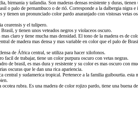
ndia, birmania y tailandia. Son maderas densas resistente y duras, tienen
asil o palo de pernambuco o de rió. Corresponde a la dalbergia nigra e 
es y tienen un pronunciado color pardo anaranjado con vistosas vetas 
a cearensis y el tulipero.
 Brasil, y tienen unos veteados negros y violaceos oscuro.
 es mas claro y tiene mucha mas densidad. El tono de la madera es de co
entral de madera mas densa y mas variable en color que el palo de Bras
nsa de África central, se utiliza para hacer xilofonos.
 facil de trabajar, tiene un color purpura oscuro con vetas negras.
lisandro de brasil, es mas dura y resistente y su color es mas oscuro con 
rias oscuras que le dan una rica apariencia.
ca central y sudamerica tropical. Pertenece a la familia guibourtia. es
bien.
a ocotea rubra. Es una madera de color rojizo pardo, tiene una buena de