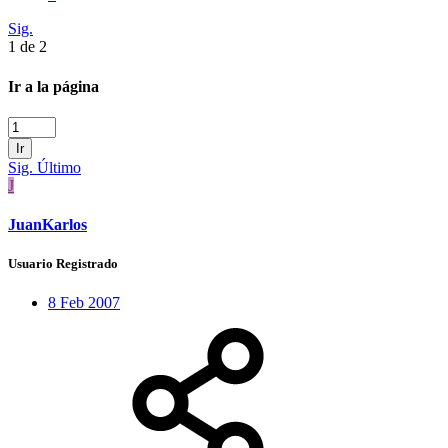
Sig.
1 de 2
Ir a la página
Ir
Sig.
Último
J
JuanKarlos
Usuario Registrado
8 Feb 2007