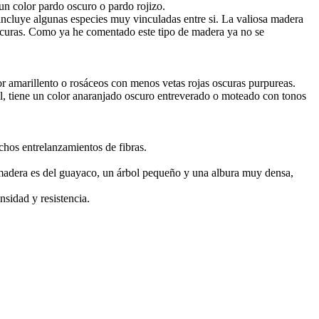
 un color pardo oscuro o pardo rojizo.
incluye algunas especies muy vinculadas entre si. La valiosa madera
oscuras. Como ya he comentado este tipo de madera ya no se
lor amarillento o rosáceos con menos vetas rojas oscuras purpureas.
il, tiene un color anaranjado oscuro entreverado o moteado con tonos
muchos entrelanzamientos de fibras.
ta madera es del guayaco, un árbol pequeño y una albura muy densa,
nsidad y resistencia.