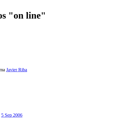
os "on line"
ema
Javier Riba
5 Sep 2006