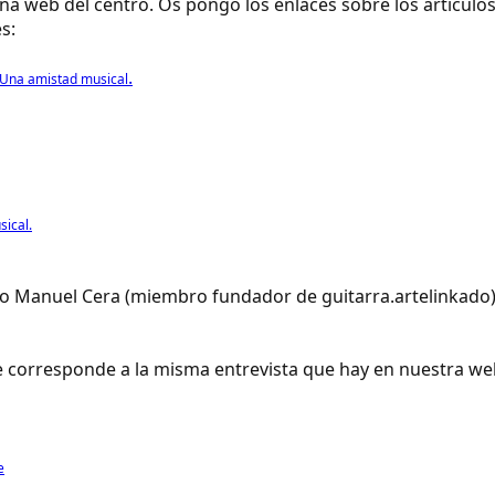
gina web del centro. Os pongo los enlaces sobre los artícu
s:
.
 Una amistad musical
sical.
ro Manuel Cera (miembro fundador de guitarra.artelinkado
e corresponde a la misma entrevista que hay en nuestra web
e