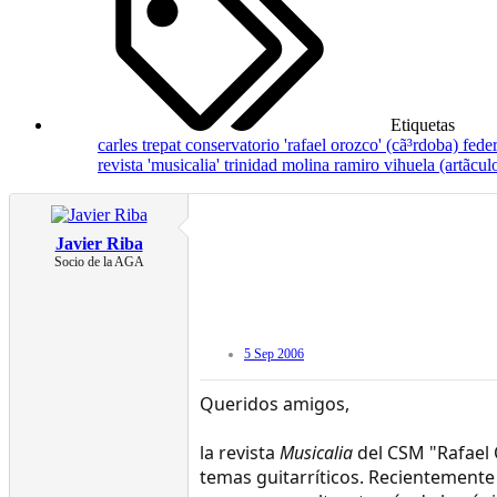
Etiquetas
carles trepat
conservatorio 'rafael orozco' (cã³rdoba)
fede
revista 'musicalia'
trinidad molina ramiro
vihuela (artã­cul
Javier Riba
Socio de la AGA
5 Sep 2006
Queridos amigos,
la revista
Musicalia
del CSM "Rafael 
temas guitarríticos. Recientemente 