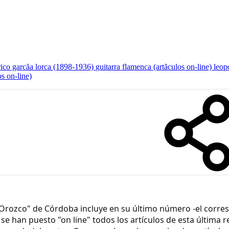
rico garcã­a lorca (1898-1936)
guitarra flamenca (artã­culos on-line)
leop
os on-line)
Orozco" de Córdoba incluye en su último número -el corres
se han puesto "on line" todos los artículos de esta última r