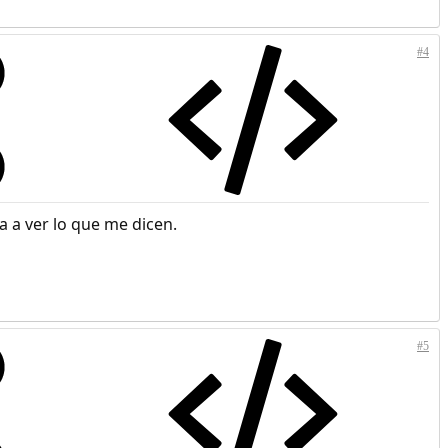
#4
a a ver lo que me dicen.
#5