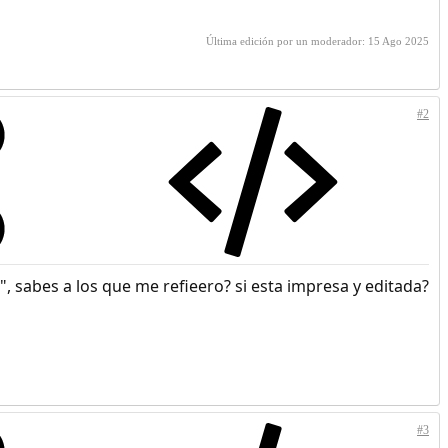
Última edición por un moderador:
15 Ago 2025
#2
, sabes a los que me refieero? si esta impresa y editada?
#3