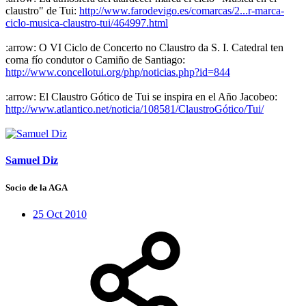
claustro" de Tui:
http://www.farodevigo.es/comarcas/2...r-marca-
ciclo-musica-claustro-tui/464997.html
:arrow: O VI Ciclo de Concerto no Claustro da S. I. Catedral ten
coma fío condutor o Camiño de Santiago:
http://www.concellotui.org/php/noticias.php?id=844
:arrow: El Claustro Gótico de Tui se inspira en el Año Jacobeo:
http://www.atlantico.net/noticia/108581/ClaustroGótico/Tui/
Samuel Diz
Socio de la AGA
25 Oct 2010