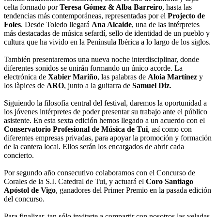
celta formado por
Teresa Gómez & Alba Barreiro
, hasta las
tendencias más contemporáneas, representadas por el
Projecto de
Foles
. Desde Toledo llegará
Ana Alcaide
, una de las intérpretes
más destacadas de música sefardí, sello de identidad de un pueblo y
cultura que ha vivido en la Península Ibérica a lo largo de los siglos.
También presentaremos una nueva noche interdisciplinar, donde
diferentes sonidos se unirán formando un único acorde. La
electrónica de
Xabier Mariño
, las palabras de
Aloia Martínez
y
los làpices de
ARO
, junto a la guitarra de
Samuel Diz
.
Siguiendo la filosofía central del festival, daremos la oportunidad a
los jóvenes intérpretes de poder presentar su trabajo ante el público
asistente. En esta sexta edición hemos llegado a un acuerdo con el
Conservatorio Profesional de Música de Tui
, así como con
diferentes empresas privadas, para apoyar la promoción y formación
de la cantera local. Ellos serán los encargados de abrir cada
concierto.
Por segundo año consecutivo colaboramos con el Concurso de
Corales de la S.I. Catedral de Tui, y actuará el
Coro Santiago
Apóstol de Vigo
, ganadores del Primer Premio en la pasada edición
del concurso.
Para finalizar, tan sólo invitarte a compartir con nosotros las veladas