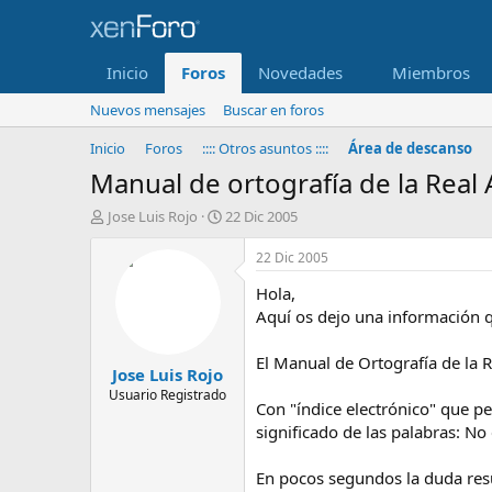
Inicio
Foros
Novedades
Miembros
Nuevos mensajes
Buscar en foros
Inicio
Foros
:::: Otros asuntos ::::
Área de descanso
Manual de ortografía de la Real
I
F
Jose Luis Rojo
22 Dic 2005
n
e
i
c
22 Dic 2005
c
h
Hola,
i
a
a
d
Aquí os dejo una información q
d
e
o
i
El Manual de Ortografía de la 
Jose Luis Rojo
r
n
d
i
Usuario Registrado
Con "índice electrónico" que p
e
c
significado de las palabras: No e
l
i
t
o
e
En pocos segundos la duda resue