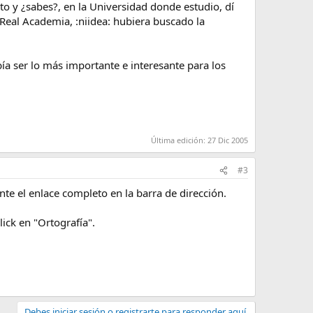
 y ¿sabes?, en la Universidad donde estudio, dí
Real Academia, :niidea: hubiera buscado la
bía ser lo más importante e interesante para los
Última edición:
27 Dic 2005
#3
te el enlace completo en la barra de dirección.
lick en "Ortografía".
Debes iniciar sesión o registrarte para responder aquí.