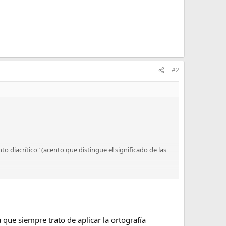
#2
 diacrítico" (acento que distingue el significado de las
de inciar la descarga desde aquí:
ILE/Ortografia.pdf
que siempre trato de aplicar la ortografía