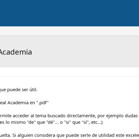
 Academia
ue puede ser útil.
Real Academia en ".pdf"
ermite acceder al tema buscado directamente, por ejemplo dudas so
s lo mismo "de" que "dé"... o "si" que "sí", etc...)
lta. Si alguien considera que puede serle de utilidad este excele