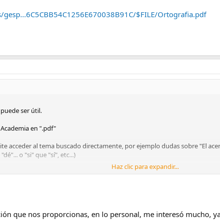
es/gesp...6C5CBB54C1256E670038B91C/$FILE/Ortografia.pdf
puede ser útil.
l Academia en ".pdf"
te acceder al tema buscado directamente, por ejemplo dudas sobre "El acento
"... o "si" que "sí", etc...)
Haz clic para expandir...
. Si alguien considera que puede serle de utilidad este excelente libro, pue
/gespub000001.nsf/(voanexos)/arch9E7D58ED6C5CBB54C1256E670038B91C/$F
ión que nos proporcionas, en lo personal, me interesó mucho, ya 