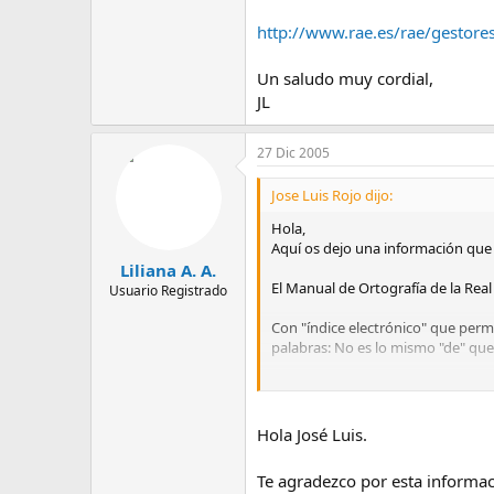
m
a
http://www.rae.es/rae/gestor
Un saludo muy cordial,
JL
27 Dic 2005
Jose Luis Rojo dijo:
Hola,
Aquí os dejo una información que 
Liliana A. A.
El Manual de Ortografía de la Rea
Usuario Registrado
Con "índice electrónico" que permi
palabras: No es lo mismo "de" que "dé
En pocos segundos la duda resuelta
http://www.rae.es/rae/gestores
Hola José Luis.
Un saludo muy cordial,
Te agradezco por esta informac
JL