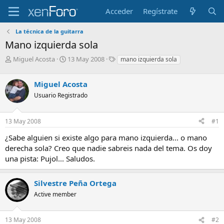
Acceder
Regístrate
La técnica de la guitarra
Mano izquierda sola
I
F
E
Miguel Acosta
13 May 2008
mano izquierda sola
n
e
t
i
c
i
Miguel Acosta
c
h
q
i
a
u
Usuario Registrado
a
d
e
d
e
t
13 May 2008
#1
o
i
a
r
n
s
¿Sabe alguien si existe algo para mano izquierda... o mano
d
i
derecha sola? Creo que nadie sabreis nada del tema. Os doy
e
c
l
i
una pista: Pujol... Saludos.
t
o
e
Silvestre Peña Ortega
m
a
Active member
13 May 2008
#2