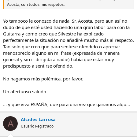
Acosta, con todos mis respetos.
por otra parte, siguiendo con el tema a nadie se le ha ocurrido
citarnos la posibilidad de realizar escordaturas, previas a la
ejecución o no...
Yo tampoco le conozco de nada, Sr. Acosta, pero aun así no
dudo de que esté usted haciendo una gran labor para con la
porque ¿estaríamos tocando con la mano izquierda, invalidando
Guitarra y como creo que Silvestre ha explicado
nuestra "mano derecha sola" si tocamos las clavijas para variar la
perfectamente la situación no añadiré mucho más al respecto.
afinación de las cuerdas?...
Tan solo que creo que para sentirse ofendido o apreciar
En fín... qué más da... si el resultado es bueno...
menosprecio alguno en mi frase (expresada de manera
general y sin ir dirigida a nadie) había que estar muy
dicho lo cual, espero que no nos tomemos las cosas como una
predispuesto a sentirse ofendido.
crítica personal (¿cómo podría criticar seriamente algo que no
conozco?), y pido que se le quite hierro al asunto, ya que creo que
No hagamos más polémica, por favor.
nuestro compañero José Mari no tenía una intención en especial,
por lo menos no una de criticar o menospreciar, cuando volvió a
sacar a colación la frase de marras, frase con la que yo desde luego
Un afectuoso saludo...
no me referí a nadie... ahí están escritos los mensajes si es que aún
resulta necesario comprobarlo...
... y que viva ESPAÑA, que para una vez que ganamos algo...
Un saludo
Alcides Larrosa
A
PD.- Lo de Llobet y "ponerse farruco" lo dije porque aunque se
Usuario Registrado
pueda prescindir de ella en la variación citada, la mano izquierda
ayuda...