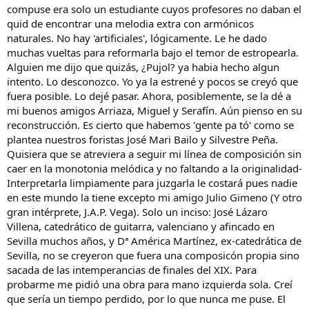
compuse era solo un estudiante cuyos profesores no daban el
quid de encontrar una melodia extra con armónicos
naturales. No hay 'artificiales', lógicamente. Le he dado
muchas vueltas para reformarla bajo el temor de estropearla.
Alguien me dijo que quizás, ¿Pujol? ya habia hecho algun
intento. Lo desconozco. Yo ya la estrené y pocos se creyó que
fuera posible. Lo dejé pasar. Ahora, posiblemente, se la dé a
mi buenos amigos Arriaza, Miguel y Serafín. Aún pienso en su
reconstrucción. Es cierto que habemos 'gente pa tó' como se
plantea nuestros foristas José Mari Bailo y Silvestre Peña.
Quisiera que se atreviera a seguir mi línea de composición sin
caer en la monotonia melódica y no faltando a la originalidad-
Interpretarla limpiamente para juzgarla le costará pues nadie
en este mundo la tiene excepto mi amigo Julio Gimeno (Y otro
gran intérprete, J.A.P. Vega). Solo un inciso: José Lázaro
Villena, catedrático de guitarra, valenciano y afincado en
Sevilla muchos años, y Dª América Martínez, ex-catedrática de
Sevilla, no se creyeron que fuera una composicón propia sino
sacada de las intemperancias de finales del XIX. Para
probarme me pidió una obra para mano izquierda sola. Creí
que sería un tiempo perdido, por lo que nunca me puse. El