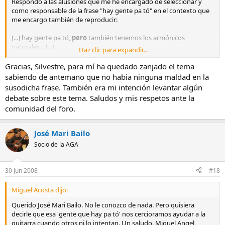
Respondo a las alusiones que me he encargado de seleccionar y
como responsable de la frase "hay gente pa tó" en el contexto que
me encargo también de reproducir:
[...] hay gente pa tó,
pero
también tenemos los armónicos
naturales... [...]
Haz clic para expandir...
explico que la escribí a propósito de utilizar los seis sonidos de las
Gracias, Silvestre, para mí ha quedado zanjado el tema
cuerdas al aire de la guitarra común... si no hacemos nada más,
sabiendo de antemano que no habia ninguna maldad en la
quizá resulte poco variado, coincido con José Mari, pero... como ya
susodicha frase. También era mi intención levantar algún
dije... se pueden hacer más cosas con la mano derecha... entre ellas
debate sobre este tema. Saludos y mis respetos ante la
producir más sonidos...
comunidad del foro.
si se quiere usar 6 sonidos en un instrumento capáz de producir
más de 6 veces esa cantidad, entonces hay gente para todo (y
José Mari Bailo
diciendo eso no hago más que dar una idea de mi posicionamiento
Socio de la AGA
previo, de mis precauciones, de mis prejuicios en definitiva, ante tal
planteamiento)
(y este pero no es nuevo, y al utilizarlo creo
pero
que matizo suficientemente la frase maldita) se pueden hacer
30 Jun 2008
#18
armónicos
Miguel Acosta dijo:
Como se puede ver, creo que mi posición era más bien de defensa
de los recursos de la mano derecha, y que incluso defendía la
Querido José Mari Bailo. No le conozco de nada. Pero quisiera
opción de crear con los solos seis sonidos de las cuerdas al aire... ahí
decirle que esa 'gente que hay pa tó' nos cercioramos ayudar a la
es donde entra mi "hay gente pa tó"... quién soy yo para juzgar...
guitarra cuando otros ni lo intentan. Un saludo. Miguel Angel