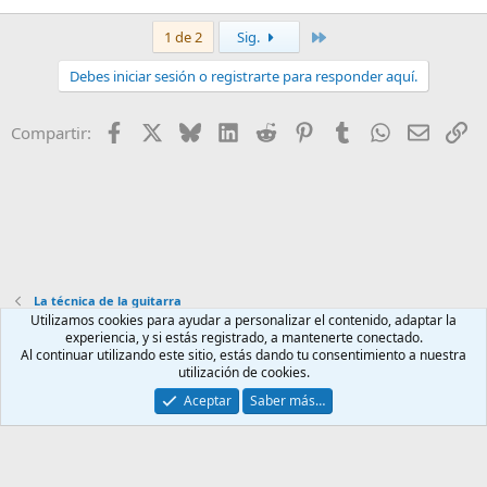
Último
1 de 2
Sig.
Debes iniciar sesión o registrarte para responder aquí.
Facebook
X
Bluesky
LinkedIn
Reddit
Pinterest
Tumblr
WhatsApp
Email
En
Compartir:
La técnica de la guitarra
Utilizamos cookies para ayudar a personalizar el contenido, adaptar la
experiencia, y si estás registrado, a mantenerte conectado.
Contáctanos
Términos y reglas
Política de privacidad
Ayuda
Al continuar utilizando este sitio, estás dando tu consentimiento a nuestra
Inicio
R
utilización de cookies.
S
S
Aceptar
Saber más…
®
Community platform by XenForo
© 2010-2025 XenForo Ltd.