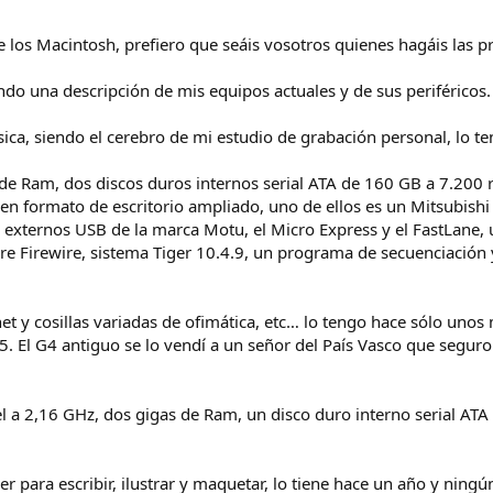
 de los Macintosh, prefiero que seáis vosotros quienes hagáis las 
o una descripción de mis equipos actuales y de sus periféricos.
ica, siendo el cerebro de mi estudio de grabación personal, lo te
de Ram, dos discos duros internos serial ATA de 160 GB a 7.200 
n formato de escritorio ampliado, uno de ellos es un Mitsubishi 
 externos USB de la marca Motu, el Micro Express y el FastLane, 
re Firewire, sistema Tiger 10.4.9, un programa de secuenciación 
t y cosillas variadas de ofimática, etc… lo tengo hace sólo unos m
5. El G4 antiguo se lo vendí a un señor del País Vasco que segur
 a 2,16 GHz, dos gigas de Ram, un disco duro interno serial AT
r para escribir, ilustrar y maquetar, lo tiene hace un año y ning