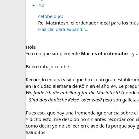
#2
cefobe dijo:
Re: Macintosh, el ordenador ideal para los mús
Haz clic para expandir...
Hola
Yo creo que simplemente
Mac es el ordenador
...y 
Buen trabajo cefobe.
Recuerdo en una visita que hice a un gran establecim
en la ciudad alemana de Köln en el año 94. Le pregu
Wo finde ich die abteilung für die Macintosh?
(dónde e
_ Sind das dänische Kekse, oder was?
(eso son galleta
Pues eso, que hay una tremenda ignorancia sobre el 
Y dicho esto, me despido no sin antes recordar con ci
como decir: yo no sé leer en clave de fa porque soy guit
Saluditos