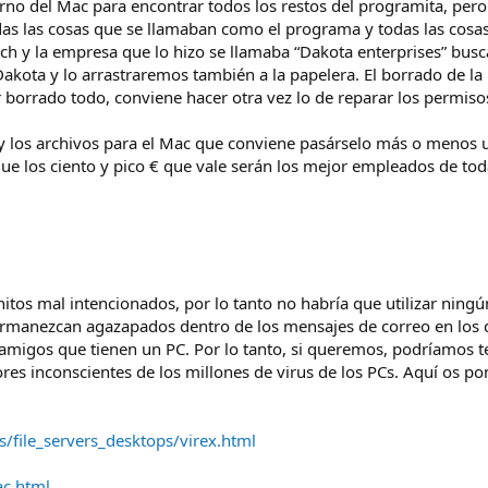
erno del Mac para encontrar todos los restos del programita, pe
das las cosas que se llamaban como el programa y todas las cosa
h y la empresa que lo hizo se llamaba “Dakota enterprises” busc
akota y lo arrastraremos también a la papelera. El borrado de la
borrado todo, conviene hacer otra vez lo de reparar los permisos
y los archivos para el Mac que conviene pasárselo más o menos u
e los ciento y pico € que vale serán los mejor empleados de toda
tos mal intencionados, por lo tanto no habría que utilizar ningún 
ermanezcan agazapados dentro de los mensajes de correo en los q
 amigos que tienen un PC. Por lo tanto, si queremos, podríamos t
s inconscientes de los millones de virus de los PCs. Aquí os po
file_servers_desktops/virex.html
ac.html