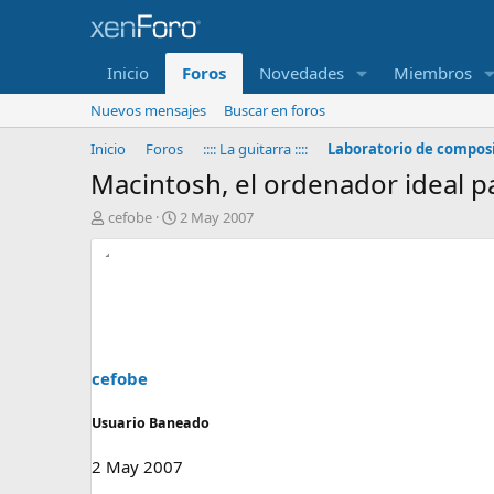
Inicio
Foros
Novedades
Miembros
Nuevos mensajes
Buscar en foros
Inicio
Foros
:::: La guitarra ::::
Laboratorio de compos
Macintosh, el ordenador ideal p
I
F
cefobe
2 May 2007
n
e
i
c
c
h
i
a
a
d
d
e
o
i
r
n
cefobe
d
i
e
c
Usuario Baneado
l
i
t
o
2 May 2007
e