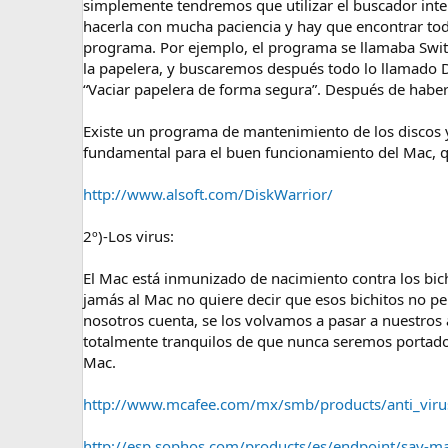
simplemente tendremos que utilizar el buscador int
hacerla con mucha paciencia y hay que encontrar to
programa. Por ejemplo, el programa se llamaba Switc
la papelera, y buscaremos después todo lo llamado D
“Vaciar papelera de forma segura”. Después de haber 
Existe un programa de mantenimiento de los discos 
fundamental para el buen funcionamiento del Mac, qu
http://www.alsoft.com/DiskWarrior/
2º)-Los virus:
El Mac está inmunizado de nacimiento contra los bichi
jamás al Mac no quiere decir que esos bichitos no p
nosotros cuenta, se los volvamos a pasar a nuestros
totalmente tranquilos de que nunca seremos portadore
Mac.
http://www.mcafee.com/mx/smb/products/anti_virus/
http://esp.sophos.com/products/es/endpoint/sav-m