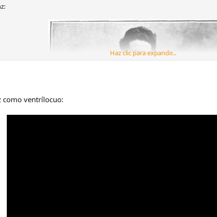
z:
Haz clic para expandir...
 como ventrílocuo: