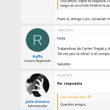
m
Una delicia. Trepat es magistral. 
a
luego, en un
LA-SOL-FA-MI
en la se
Pues sí, amigo Luis, sonarían 
3 Mar 2010
R
Hola
Tratandose de Carles Trepat y 
Tal vez por la obra? o el compo
Raffa
Usuario Registrado
Saludos
26 Jul 2012
Re: respuesta
Julio Gimeno dijo:
Julio Gimeno
Queridos amigos,
Administrador