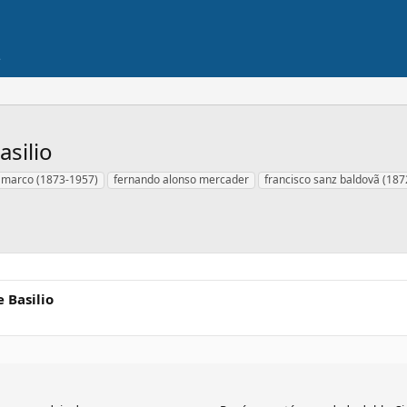
asilio
o marco (1873-1957)
fernando alonso mercader
francisco sanz baldovã­ (18
 Basilio