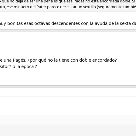
Lo que no deja de ser una pena es que esa Pagés no esté encordada doble. Si 
xta, ese minueto del Pater parece necesitar un sextillo (seguramente tambié
muy bonitas esas octavas descendentes con la ayuda de la sexta du
de una Pagés, ¿por qué no la tiene con doble encordado?
sitor? o la época ?