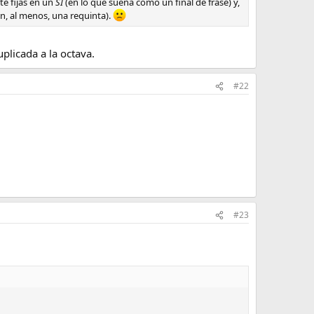
te fijas en un
SI
(en lo que suena como un final de frase) y,
n, al menos, una requinta).
plicada a la octava.
#22
#23