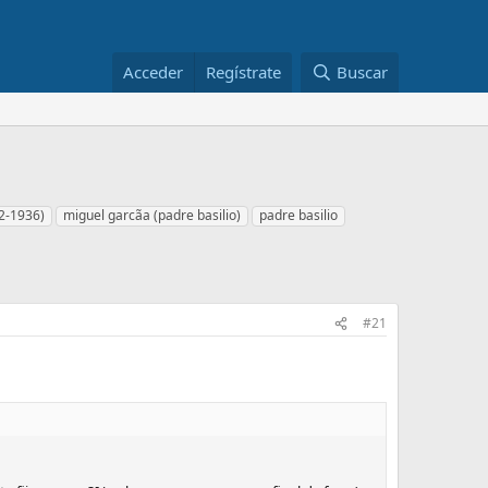
Acceder
Regístrate
Buscar
72-1936)
miguel garcã­a (padre basilio)
padre basilio
#21