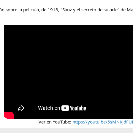
ión sobre la película, de 1918, "Sanz y el secreto de su arte" de
Ver en YouTube:
https://youtu.be/5sMNKJdFU