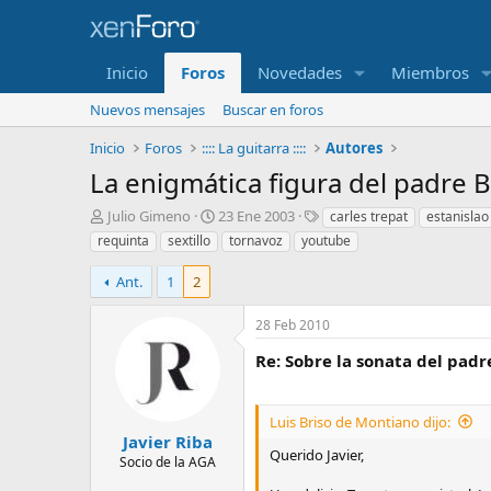
Inicio
Foros
Novedades
Miembros
Nuevos mensajes
Buscar en foros
Inicio
Foros
:::: La guitarra ::::
Autores
La enigmática figura del padre B
I
F
E
Julio Gimeno
23 Ene 2003
carles trepat
estanisla
n
e
t
requinta
sextillo
tornavoz
youtube
i
c
i
c
h
q
Ant.
1
2
i
a
u
a
d
e
28 Feb 2010
d
e
t
o
i
a
Re: Sobre la sonata del padre
r
n
s
d
i
e
c
Luis Briso de Montiano dijo:
l
i
Javier Riba
t
o
Querido Javier,
Socio de la AGA
e