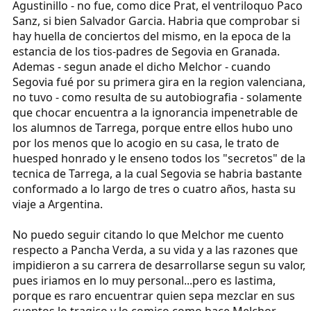
Agustinillo - no fue, como dice Prat, el ventriloquo Paco
Sanz, si bien Salvador Garcia. Habria que comprobar si
hay huella de conciertos del mismo, en la epoca de la
estancia de los tios-padres de Segovia en Granada.
Ademas - segun anade el dicho Melchor - cuando
Segovia fué por su primera gira en la region valenciana,
no tuvo - como resulta de su autobiografia - solamente
que chocar encuentra a la ignorancia impenetrable de
los alumnos de Tarrega, porque entre ellos hubo uno
por los menos que lo acogio en su casa, le trato de
huesped honrado y le enseno todos los "secretos" de la
tecnica de Tarrega, a la cual Segovia se habria bastante
conformado a lo largo de tres o cuatro años, hasta su
viaje a Argentina.
No puedo seguir citando lo que Melchor me cuento
respecto a Pancha Verda, a su vida y a las razones que
impidieron a su carrera de desarrollarse segun su valor,
pues iriamos en lo muy personal...pero es lastima,
porque es raro encuentrar quien sepa mezclar en sus
cuentos lo tragico y lo comico como hace Melchor.