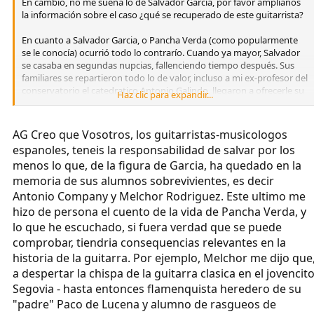
En cambio, no me suena lo de Salvador García, por favor amplíanos
la información sobre el caso ¿qué se recuperado de este guitarrista?
En cuanto a Salvador Garcia, o Pancha Verda (como popularmente
se le conocía) ocurrió todo lo contrarío. Cuando ya mayor, Salvador
se casaba en segundas nupcias, fallenciendo tiempo después. Sus
familiares se repartieron todo lo de valor, incluso a mi ex-profesor del
conservatorio el catedratico Antonio Galindo, llegaron a ofrecerle su
Haz clic para expandir...
guitarra, una Torres. Todo lo demás (fotos, Ms,...) al igual que en el
caso de Estanislao y el de Llobet, lo tiraron todo a la basura, pero
esta vez no hubo suerte, esta vez no se recuperó.
AG Creo que Vosotros, los guitarristas-musicologos
Saludos Adrián
espanoles, teneis la responsabilidad de salvar por los
menos lo que, de la figura de Garcia, ha quedado en la
memoria de sus alumnos sobrevivientes, es decir
Antonio Company y Melchor Rodriguez. Este ultimo me
hizo de persona el cuento de la vida de Pancha Verda, y
lo que he escuchado, si fuera verdad que se puede
comprobar, tiendria consequencias relevantes en la
historia de la guitarra. Por ejemplo, Melchor me dijo que
a despertar la chispa de la guitarra clasica en el jovencit
Segovia - hasta entonces flamenquista heredero de su
"padre" Paco de Lucena y alumno de rasgueos de