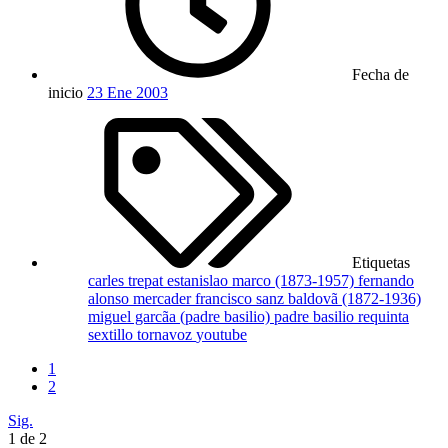
Fecha de
inicio
23 Ene 2003
Etiquetas
carles trepat
estanislao marco (1873-1957)
fernando
alonso mercader
francisco sanz baldovã­ (1872-1936)
miguel garcã­a (padre basilio)
padre basilio
requinta
sextillo
tornavoz
youtube
1
2
Sig.
1 de 2