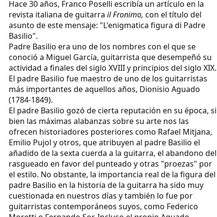
Hace 30 años, Franco Poselli escribía un artículo en la
revista italiana de guitarra
il Fronimo,
con el título del
asunto de este mensaje: "L'enigmatica figura di Padre
Basilio".
Padre Basilio era uno de los nombres con el que se
conoció a Miguel García, guitarrista que desempeñó su
actividad a finales del siglo XVIII y principios del siglo XIX.
El padre Basilio fue maestro de uno de los guitarristas
más importantes de aquellos años, Dionisio Aguado
(1784-1849).
El padre Basilio gozó de cierta reputación en su época, si
bien las máximas alabanzas sobre su arte nos las
ofrecen historiadores posteriores como Rafael Mitjana,
Emilio Pujol y otros, que atribuyen al padre Basilio el
añadido de la sexta cuerda a la guitarra, el abandono del
rasgueado en favor del punteado y otras "proezas" por
el estilo. No obstante, la importancia real de la figura del
padre Basilio en la historia de la guitarra ha sido muy
cuestionada en nuestros días y también lo fue por
guitarristas contemporáneos suyos, como Federico
Moretti o Fernando Sor. Incluso el propio Aguado