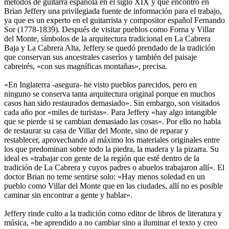
métodos de guitarra española en el siglo XIX y que encontró en
Brian Jeffery una privilegiada fuente de información para el trabajo,
ya que es un experto en el guitarrista y compositor español Fernando
Sor (1778-1839). Después de visitar pueblos como Forna y Villar
del Monte, símbolos de la arquitectura tradicional en La Cabrera
Baja y La Cabrera Alta, Jeffery se quedó prendado de la tradición
que conservan sus ancestrales caseríos y también del paisaje
cabreirés, «con sus magníficas montañas», precisa.
«En Inglaterra -asegura- he visto pueblos parecidos, pero en
ninguno se conserva tanta arquitectura original porque en muchos
casos han sido restaurados demasiado». Sin embargo, son visitados
cada año por «miles de turistas». Para Jeffery «hay algo intangible
que se pierde si se cambian demasiado las cosas». Por ello no habla
de restaurar su casa de Villar del Monte, sino de reparar y
restablecer, aprovechando al máximo los materiales originales entre
los que predominan sobre todo la piedra, la madera y la pizarra. Su
ideal es «trabajar con gente de la región que esté dentro de la
tradición de La Cabrera y cuyos padres o abuelos trabajaron allí». El
doctor Brian no teme sentirse solo: «Hay menos soledad en un
pueblo como Villar del Monte que en las ciudades, allí no es posible
caminar sin encontrar a gente y hablar».
Jeffery rinde culto a la tradición como editor de libros de literatura y
música, «he aprendido a no cambiar sino a iluminar el texto y creo