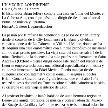
UN VECINO LONDINENSE
Un inglés en La Cabrera
El historiador Brian Jeffery compra una casa en Villar del Monte, en
La Cabrera Alta, con el propósito de dirigir desde allí su editorial
virtual de música y literatura
FirmaA. Gaitero Lugarredacción
La pasión por la música ha conducido los pasos de Brian Jeffery
desde el corazón de la City londinense a la lejana y olvidada
comarca leonesa de La Cabrera, en Villar del Monte, donde acaba
de adquirir una casa emblemática con el firme propósito de instalarse
allí «lo más pronto posible». La vieja casa del cura se salvará de la
ruina. Retirado de la docencia -ha sido profesor de literatura en Saint
Andrews (Oxford)- piensa dirigir desde este rincón del suroeste de
León su empresa tecla.com, una editorial especializada en música y
en poesía francesa de la Edad Media. «Puedo trabajar desde
cualquier sitio con Internet y con el e-mail », asegura el doctor
Brian. Concha Casado, la etnógrafa leonesa que en el año 1942
realizó su tesis doctoral en Truchas sobre el habla cabreiresa ha sido
su cicerone en este viaje al interior de León.
Al profesor británico le había hablado de «una hermosa región en
León» una amiga, profesora de música y conservadora del Museo
del Encaje de Castilla y León, que realiza su tesis doctoral sobre los