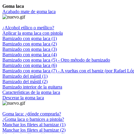
Goma laca
Acabado mate de goma laca
¿Alcohol etílico o metílico?
Aplicar la goma laca con pistola
Barnizado con goma laca (1)
Barnizado con goma laca (2)
Barnizado con goma laca (3)
Barnizado con goma laca (4)
Barnizado con goma laca (5) - Otro método de barnizado
Barnizado con goma laca (6)
Barnizado con goma laca (7) - A vueltas con el barniz (por Rafael Ló
Barnizado del mástil (1)
Barnizado del mástil (2)
Barnizado interior de la guitarra
Características de la goma laca
Descerar la goma laca
Goma laca: ¿dónde comprarla?
¿Goma laca o barnices a pistola?
Manchar los filetes al barnizar (1)
Manchar los filetes al barnizar (2)