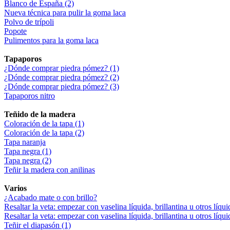
Blanco de España (2)
Nueva técnica para pulir la goma laca
Polvo de trípoli
Popote
Pulimentos para la goma laca
Tapaporos
¿Dónde comprar piedra pómez? (1)
¿Dónde comprar piedra pómez? (2)
¿Dónde comprar piedra pómez? (3)
Tapaporos nitro
Teñido de la madera
Coloración de la tapa (1)
Coloración de la tapa (2)
Tapa naranja
Tapa negra (1)
Tapa negra (2)
Teñir la madera con anilinas
Varios
¿Acabado mate o con brillo?
Resaltar la veta: empezar con vaselina líquida, brillantina u otros líqui
Resaltar la veta: empezar con vaselina líquida, brillantina u otros líqui
Teñir el diapasón (1)