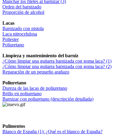
Manchar los filetes al barnizar (3)
Orden del barnizado
Proporción de alcohol
Lacas
Barnizado con pistola
Laca nitrocelulosa
Poliester
Poliuretano
Limpieza y mantenimiento del barniz
¿Cómo limpiar una guitarra barnizada con goma laca? (1)
¿Cómo limpiar una guitarra barnizada con goma laca? (2)
Reparación de un pequeño arañazo
Poliuretano
Dureza de las lacas de poliuretano
Brillo en poliuretano
Barnizar con poliuretano (descripción detallada)
Pulimentos
Blanco de España (1): ¿Qué es el blanco de España?