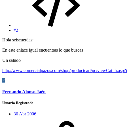
#2
Hola seiscuerdas:
En este enlace igual encuentras lo que buscas
Un saludo
http://www.comercialpazos.com/shop/productcart/pc/viewCat_h.asp
F
Fernando Alonso Jaén
Usuario Registrado
30 Abr 2006