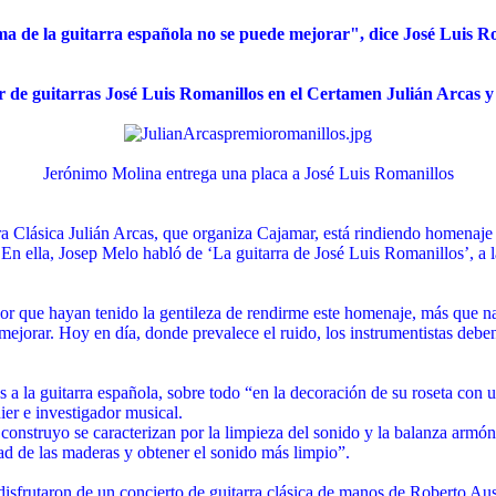
a de la guitarra española no se puede mejorar", dice José Luis R
 de guitarras José Luis Romanillos en el Certamen Julián Arcas y 
Jerónimo Molina entrega una placa a José Luis Romanillos
Clásica Julián Arcas, que organiza Cajamar, está rindiendo homenaje a
n ella, Josep Melo habló de ‘La guitarra de José Luis Romanillos’, a 
r que hayan tenido la gentileza de rendirme este homenaje, más que nad
mejorar. Hoy en día, donde prevalece el ruido, los instrumentistas deben 
s a la guitarra española, sobre todo “en la decoración de su roseta con
ier e investigador musical.
onstruyo se caracterizan por la limpieza del sonido y la balanza armónic
dad de las maderas y obtener el sonido más limpio”.
isfrutaron de un concierto de guitarra clásica de manos de Roberto Ausse