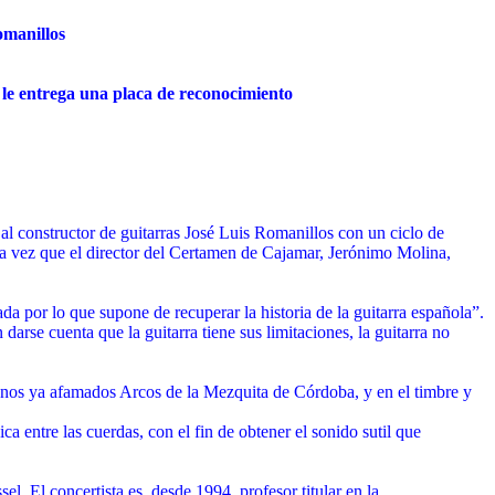
omanillos
le entrega una placa de reconocimiento
l constructor de guitarras José Luis Romanillos con un ciclo de
la vez que el director del Certamen de Cajamar, Jerónimo Molina,
a por lo que supone de recuperar la historia de la guitarra española”.
darse cuenta que la guitarra tiene sus limitaciones, la guitarra no
 unos ya afamados Arcos de la Mezquita de Córdoba, y en el timbre y
a entre las cuerdas, con el fin de obtener el sonido sutil que
l. El concertista es, desde 1994, profesor titular en la