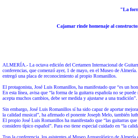
"La form
Cajamar rinde homenaje al constructor
ALMERÍA.- La octava edición del Certamen Internacional de Guitarra 
conferencias, que comenzó ayer, 1 de mayo, en el Museo de Almería. E
entregó una placa de reconocimiento al propio Romanillos.
El protagonista, José Luis Romanillos, ha manifestado que “es un hono
En esta línea, avisa que “la forma de la guitarra española no se puede 
acepta muchos cambios, debe ser medida y ajustarse a una tradición”.
Sin embargo, José Luis Romanillos sí ha sido capaz de aportar mejora
la calidad musical”, ha afirmado el ponente Joseph Melo, también luth
El propio José Luis Romanillos ha manifestado que “las guitarras que c
considero típico español”. Para eso tiene especial cuidado en “la cali
Tras la conferencia, los asistentes al Museo Arqueológico de Almería d