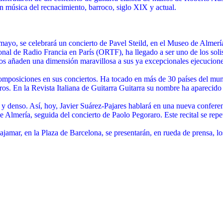
 música del recnacimiento, barroco, siglo XIX y actual.
yo, se celebrará un concierto de Pavel Steild, en el Museo de Almería,
nal de Radio Francia en París (ORTF), ha llegado a ser uno de los soli
ticos añaden una dimensión maravillosa a sus ya excepcionales ejecucione
mposiciones en sus conciertos. Ha tocado en más de 30 países del mund
os. En la Revista Italiana de Guitarra Guitarra su nombre ha aparecido 
enso. Así, hoy, Javier Suárez-Pajares hablará en una nueva conferencia 
 Almería, seguida del concierto de Paolo Pegoraro. Este recital se rep
jamar, en la Plaza de Barcelona, se presentarán, en rueda de prensa, l