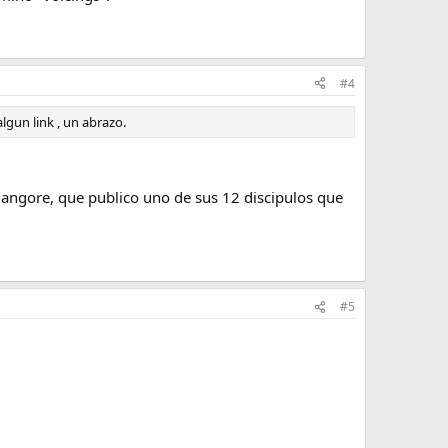
#4
lgun link , un abrazo.
 Mangore, que publico uno de sus 12 discipulos que
#5