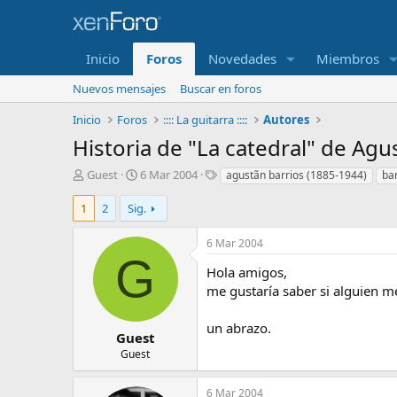
Inicio
Foros
Novedades
Miembros
Nuevos mensajes
Buscar en foros
Inicio
Foros
:::: La guitarra ::::
Autores
Historia de "La catedral" de Agu
I
F
E
Guest
6 Mar 2004
agustã­n barrios (1885-1944)
bar
n
e
t
i
c
i
1
2
Sig.
c
h
q
i
a
u
6 Mar 2004
a
d
e
G
d
e
t
Hola amigos,
o
i
a
me gustaría saber si alguien me
r
n
s
d
i
un abrazo.
e
c
Guest
l
i
Guest
t
o
e
6 Mar 2004