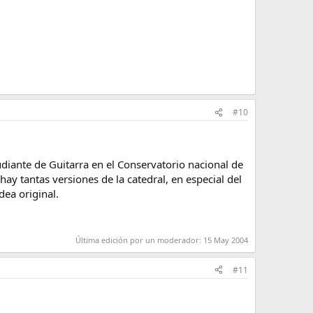
#10
tudiante de Guitarra en el Conservatorio nacional de
 tantas versiones de la catedral, en especial del
dea original.
Última edición por un moderador:
15 May 2004
#11