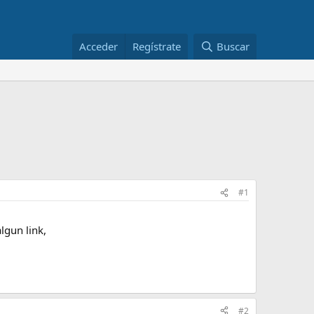
Acceder
Regístrate
Buscar
#1
lgun link,
#2