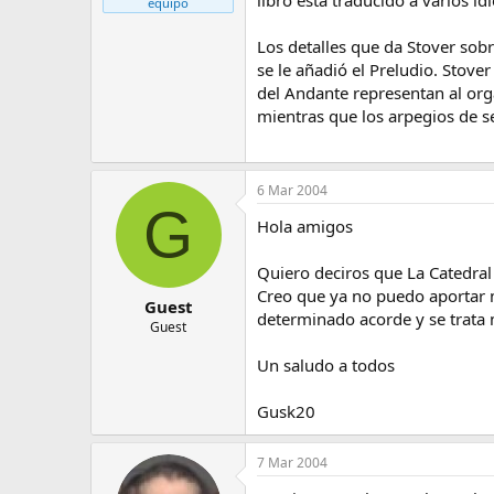
libro está traducido a varios id
equipo
Los detalles que da Stover sob
se le añadió el Preludio. Stove
del Andante representan al organ
mientras que los arpegios de s
6 Mar 2004
G
Hola amigos
Quiero deciros que La Catedral 
Creo que ya no puedo aportar m
Guest
determinado acorde y se trata m
Guest
Un saludo a todos
Gusk20
7 Mar 2004