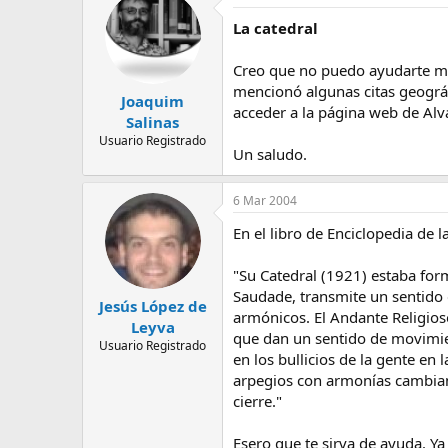
m
a
La catedral
Creo que no puedo ayudarte muc
mencionó algunas citas geográfi
Joaquim
acceder a la página web de Alva
Salinas
Usuario Registrado
Un saludo.
6 Mar 2004
En el libro de Enciclopedia de 
"Su Catedral (1921) estaba for
Saudade, transmite un sentido
Jesús López de
armónicos. El Andante Religios
Leyva
que dan un sentido de movimien
Usuario Registrado
en los bullicios de la gente en
arpegios con armonías cambiant
cierre."
Esero que te sirva de ayuda. Ya