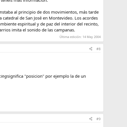
tenéis más información.
onstaba al principio de dos movimientos, más tarde
n la catedral de San José en Montevideo. Los acordes
mbiente espiritual y de paz del interior del recinto,
rrios imita el sonido de las campanas.
Última edición:
14 May 2004
#8
cing
significa "posicion" por ejemplo la de un
#9