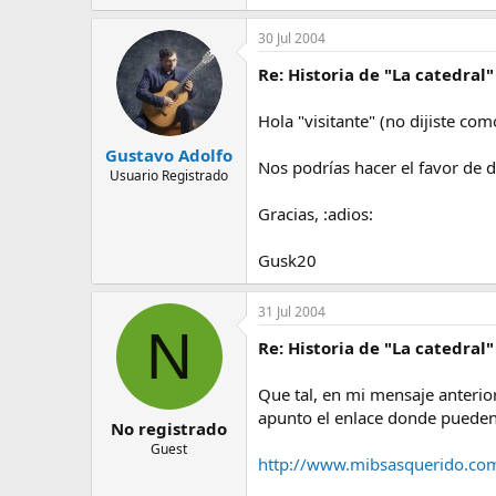
30 Jul 2004
Re: Historia de "La catedral"
Hola "visitante" (no dijiste com
Gustavo Adolfo
Nos podrías hacer el favor de 
Usuario Registrado
Gracias, :adios:
Gusk20
31 Jul 2004
N
Re: Historia de "La catedral"
Que tal, en mi mensaje anterio
apunto el enlace donde pueden
No registrado
Guest
http://www.mibsasquerido.com