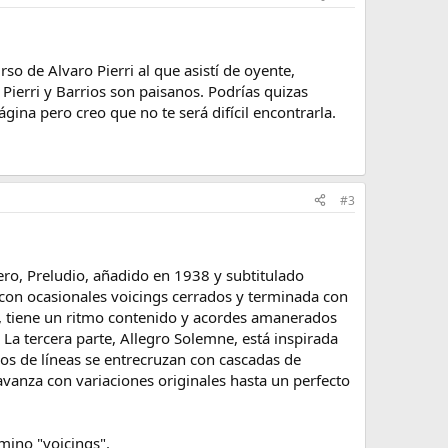
o de Alvaro Pierri al que asistí de oyente,
Pierri y Barrios son paisanos. Podrías quizas
gina pero creo que no te será difícil encontrarla.
#3
ero, Preludio, añadido en 1938 y subtitulado
con ocasionales voicings cerrados y terminada con
l, tiene un ritmo contenido y acordes amanerados
a tercera parte, Allegro Solemne, está inspirada
cos de líneas se entrecruzan con cascadas de
vanza con variaciones originales hasta un perfecto
rmino "voicings".