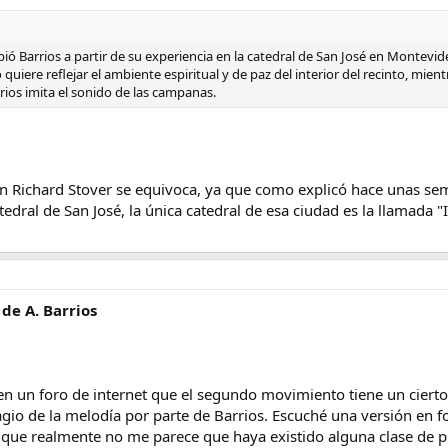
cribió Barrios a partir de su experiencia en la catedral de San José en Montev
 quiere reflejar el ambiente espiritual y de paz del interior del recinto, mie
rios imita el sonido de las campanas.
n Richard Stover se equivoca, ya que como explicó hace unas sem
dral de San José, la única catedral de esa ciudad es la llamada "
 de A. Barrios
 en un foro de internet que el segundo movimiento tiene un ciert
agio de la melodía por parte de Barrios. Escuché una versión en f
í que realmente no me parece que haya existido alguna clase de 