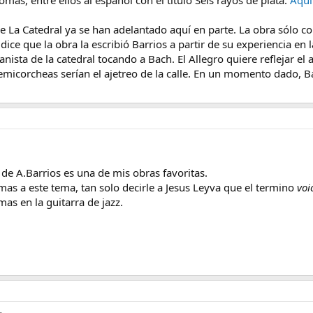
iomas, entre ellos al español con el título Seis rayos de plata.
Aquí
re La Catedral ya se han adelantado aquí en parte. La obra sólo c
r dice que la obra la escribió Barrios a partir de su experiencia e
ista de la catedral tocando a Bach. El Allegro quiere reflejar el a
emicorcheas serían el ajetreo de la calle. En un momento dado, Ba
de A.Barrios es una de mis obras favoritas.
as a este tema, tan solo decirle a Jesus Leyva que el termino
voi
as en la guitarra de jazz.