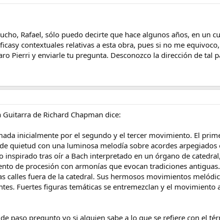
ho, Rafael, sólo puedo decirte que hace algunos años, en un curs
casy contextuales relativas a esta obra, pues si no me equivoco, 
ro Pierri y enviarle tu pregunta. Desconozco la dirección de tal pá
la Guitarra de Richard Chapman dice:
mada inicialmente por el segundo y el tercer movimiento. El prim
 de quietud con una luminosa melodía sobre acordes arpegiados 
o inspirado tras oír a Bach interpretado en un órgano de catedra
to de procesión con armonías que evocan tradiciones antiguas. L
 las calles fuera de la catedral. Sus hermosos movimientos melódi
es. Fuertes figuras temáticas se entremezclan y el movimiento a
 de paso pregunto yo si alguien sabe a lo que se refiere con el té