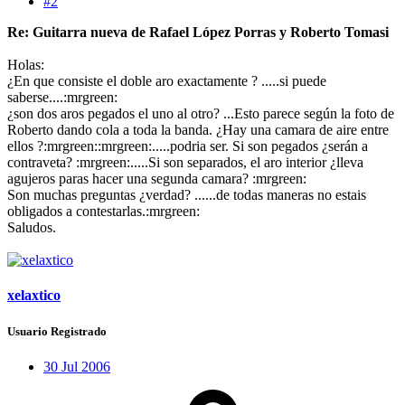
#2
Re: Guitarra nueva de Rafael López Porras y Roberto Tomasi
Holas:
¿En que consiste el doble aro exactamente ? .....si puede
saberse....:mrgreen:
¿son dos aros pegados el uno al otro? ...Esto parece según la foto de
Roberto dando cola a toda la banda. ¿Hay una camara de aire entre
ellos ?:mrgreen::mrgreen:.....podria ser. Si son pegados ¿serán a
contraveta? :mrgreen:.....Si son separados, el aro interior ¿lleva
agujeros paras hacer una segunda camara? :mrgreen:
Son muchas preguntas ¿verdad? ......de todas maneras no estais
obligados a contestarlas.:mrgreen:
Saludos.
xelaxtico
Usuario Registrado
30 Jul 2006