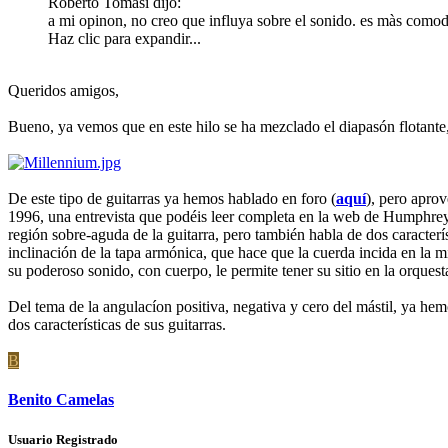
Roberto Tomasi dijo:
a mi opinon, no creo que influya sobre el sonido. es màs comodo
Haz clic para expandir...
Queridos amigos,
Bueno, ya vemos que en este hilo se ha mezclado el diapasón flotante
De este tipo de guitarras ya hemos hablado en foro (
aquí
), pero apro
1996, una entrevista que podéis leer completa en la web de Humphrey
región sobre-aguda de la guitarra, pero también habla de dos caracterís
inclinación de la tapa armónica, que hace que la cuerda incida en l
su poderoso sonido, con cuerpo, le permite tener su sitio en la orquest
Del tema de la angulacíon positiva, negativa y cero del mástil, ya h
dos características de sus guitarras.
B
Benito Camelas
Usuario Registrado