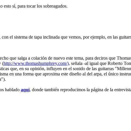
 esto sì, para tocar los sobreagudos.
, con el sistema de tapa inclinada que vemos, por ejemplo, en las guit
vecho que salga a colación de nuevo este tema, para deciros que Thomas
 (
http://www.thomashumphrey.com/)
, señala -al igual que Roberto To
ticas que, en su opinión, influyen en el sonido de las guitarras "Millenn
a misma en una forma que aproxima este diseño al del arpa, el único i
a").
emos hablado
aquí
, donde también reproducimos la página de la entrevis