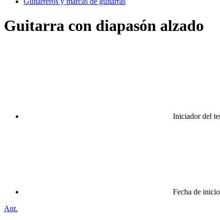
Guitarreros y marcas de guitarras
Guitarra con diapasón alzado
Iniciador del t
Fecha de inicio
Ant.