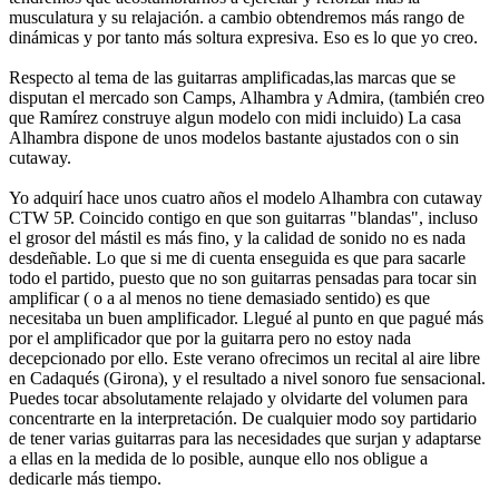
musculatura y su relajación. a cambio obtendremos más rango de
dinámicas y por tanto más soltura expresiva. Eso es lo que yo creo.
Respecto al tema de las guitarras amplificadas,las marcas que se
disputan el mercado son Camps, Alhambra y Admira, (también creo
que Ramírez construye algun modelo con midi incluido) La casa
Alhambra dispone de unos modelos bastante ajustados con o sin
cutaway.
Yo adquirí hace unos cuatro años el modelo Alhambra con cutaway
CTW 5P. Coincido contigo en que son guitarras "blandas", incluso
el grosor del mástil es más fino, y la calidad de sonido no es nada
desdeñable. Lo que si me di cuenta enseguida es que para sacarle
todo el partido, puesto que no son guitarras pensadas para tocar sin
amplificar ( o a al menos no tiene demasiado sentido) es que
necesitaba un buen amplificador. Llegué al punto en que pagué más
por el amplificador que por la guitarra pero no estoy nada
decepcionado por ello. Este verano ofrecimos un recital al aire libre
en Cadaqués (Girona), y el resultado a nivel sonoro fue sensacional.
Puedes tocar absolutamente relajado y olvidarte del volumen para
concentrarte en la interpretación. De cualquier modo soy partidario
de tener varias guitarras para las necesidades que surjan y adaptarse
a ellas en la medida de lo posible, aunque ello nos obligue a
dedicarle más tiempo.