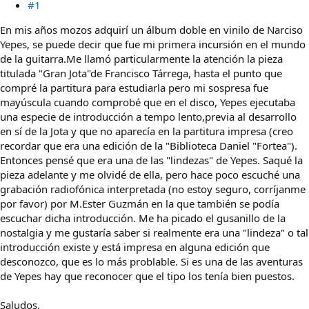
#1
En mis años mozos adquirí un álbum doble en vinilo de Narciso
Yepes, se puede decir que fue mi primera incursión en el mundo
de la guitarra.Me llamó particularmente la atención la pieza
titulada "Gran Jota"de Francisco Tárrega, hasta el punto que
compré la partitura para estudiarla pero mi sospresa fue
mayúscula cuando comprobé que en el disco, Yepes ejecutaba
una especie de introducción a tempo lento,previa al desarrollo
en sí de la Jota y que no aparecía en la partitura impresa (creo
recordar que era una edición de la "Biblioteca Daniel "Fortea").
Entonces pensé que era una de las "lindezas" de Yepes. Saqué la
pieza adelante y me olvidé de ella, pero hace poco escuché una
grabación radiofónica interpretada (no estoy seguro, corríjanme
por favor) por M.Ester Guzmán en la que también se podía
escuchar dicha introducción. Me ha picado el gusanillo de la
nostalgia y me gustaría saber si realmente era una "lindeza" o tal
introducción existe y está impresa en alguna edición que
desconozco, que es lo más problable. Si es una de las aventuras
de Yepes hay que reconocer que el tipo los tenía bien puestos.
Saludos.