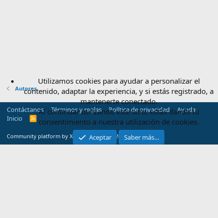
Utilizamos cookies para ayudar a personalizar el
Autores
contenido, adaptar la experiencia, y si estás registrado, a
mantenerte conectado.
Contáctanos
Términos y reglas
Política de privacidad
Ayuda
Al continuar utilizando este sitio, estás dando tu
Inicio
R
consentimiento a nuestra utilización de cookies.
S
S
®
Community platform by XenForo
© 2010-2025 XenForo Ltd.
Aceptar
Saber más…