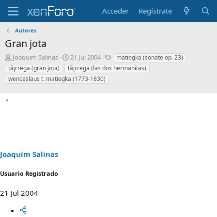
Acceder
Regístrate
Autores
Gran jota
I
F
E
Joaquim Salinas
21 Jul 2004
matiegka (sonate op. 23)
n
e
t
tã¡rrega (gran jota)
tã¡rrega (las dos hermanitas)
i
c
i
wenceslaus t. matiegka (1773-1830)
c
h
q
i
a
u
a
d
e
d
e
t
o
i
a
r
n
s
d
i
e
c
l
i
Joaquim Salinas
t
o
e
Usuario Registrado
m
a
21 Jul 2004