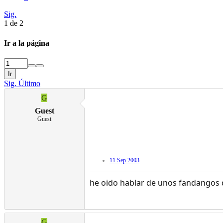
Sig.
1 de 2
Ir a la página
Ir
Sig.
Último
G
Guest
Guest
11 Sep 2003
he oido hablar de unos fandangos d
G