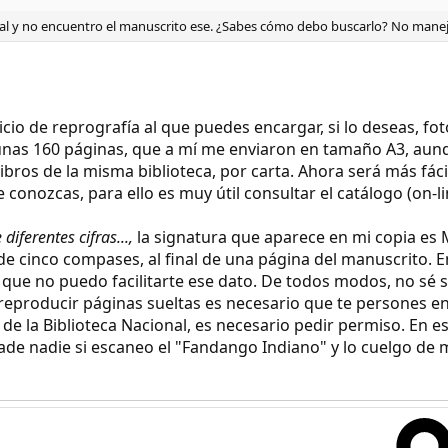
nal y no encuentro el manuscrito ese. ¿Sabes cómo debo buscarlo? No manejo
icio de reprografía al que puedes encargar, si lo deseas, fo
unas 160 páginas, que a mí me enviaron en tamaño A3, aunqu
libros de la misma biblioteca, por carta. Ahora será más fácil
conozcas, para ello es muy útil consultar el catálogo (on-lin
 diferentes cifras...,
la signatura que aparece en mi copia es 
e cinco compases, al final de una página del manuscrito. E
í que no puedo facilitarte ese dato. De todos modos, no sé 
reproducir páginas sueltas es necesario que te persones en 
 la Biblioteca Nacional, es necesario pedir permiso. En est
de nadie si escaneo el "Fandango Indiano" y lo cuelgo de 