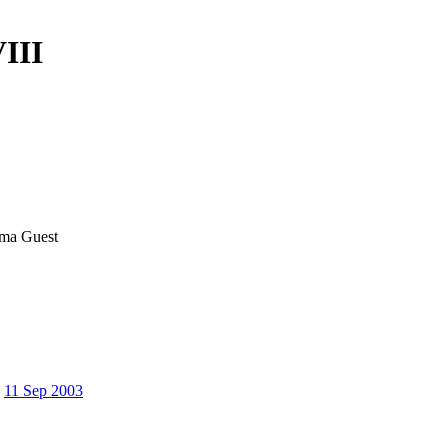
VIII
ema
Guest
11 Sep 2003