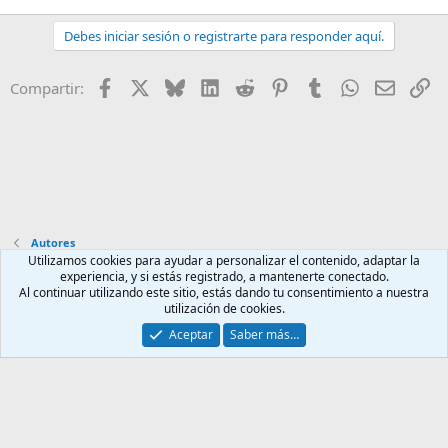
Debes iniciar sesión o registrarte para responder aquí.
Facebook
X
Bluesky
LinkedIn
Reddit
Pinterest
Tumblr
WhatsApp
Email
En
Compartir:
Autores
Utilizamos cookies para ayudar a personalizar el contenido, adaptar la
experiencia, y si estás registrado, a mantenerte conectado.
Contáctanos
Términos y reglas
Política de privacidad
Ayuda
Al continuar utilizando este sitio, estás dando tu consentimiento a nuestra
Inicio
R
utilización de cookies.
S
S
Aceptar
Saber más…
®
Community platform by XenForo
© 2010-2025 XenForo Ltd.