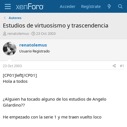
Acceder
Regístrate
Autores
Estudios de virtuosismo y trascendencia
I
F
renatolemus
23 Oct 2003
n
e
i
c
renatolemus
c
h
Usuario Registrado
i
a
a
d
d
e
23 Oct 2003
#1
o
i
r
n
[CP01]left[/CP01]
d
i
Hola a todos
e
c
l
i
t
o
¿Alguien ha tocado alguno de los estudios de Angelo
e
Gilardino??
m
a
He empezado con la serie 1 y me traen vuelto loco