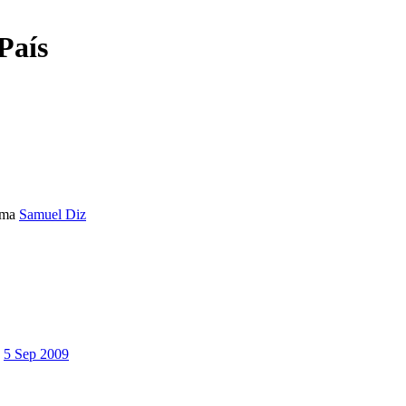
País
ema
Samuel Diz
5 Sep 2009