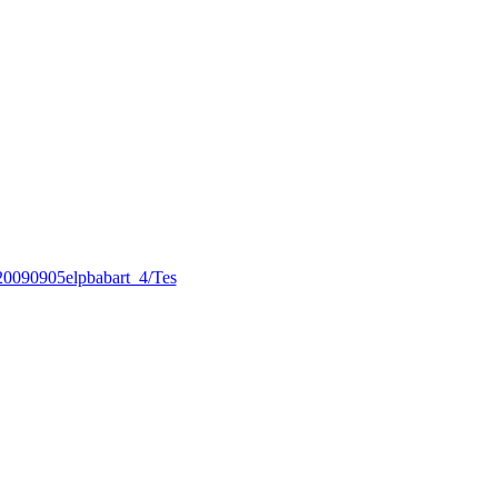
b/20090905elpbabart_4/Tes