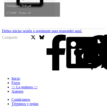
Attaingnant_TAB.pdf
17,9 KB · Visitas: 26
Debes iniciar sesión o registrarte para responder aquí.
X
Bluesky
Facebook
Compartir:
Inicio
Foros
:::: La guitarra ::::
Autores
Contáctanos
Términos y reglas