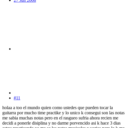
27 Jun 2008
#11
holaa a too el mundo quien como ustedes que pueden tocar la
guitarra por mucho time practike y lo unico k consegui son las notas
me sabia muchas notas pero en el rasgueo sufria ahora recien me
decidi a ponerle disiplina y no darme porvencido asi k hace 3 dias