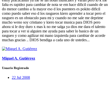
estoy practicando ya me se las notas musicales y varias pero lo k me
falta es rapidez para cambiar de nota se em hace dificil cuando de un
do menor cambio a fa mayor eso d los puentees es pokito dificil
como puedo saber eso d los rasgueos kiero aprender a tocar pero el
rasgueo es un obstaculo para mi y cuando no me sale me deprime
mucho weno soy cristiano y kiero tocar musica para DIOS pero
ahora si le doy duro x mas k no me salga ya dios me dara el talento
para tocar a ver si alguien me ayuda para saber lo basico de un
rasgueo y como agilizar mi mano izquierda para cambiar de acorde
muchas gracias .. DIOS bendiga a cada uno de ustedes...
Miguel A. Gutiérrez
Usuario Registrado
22 Jul 2008