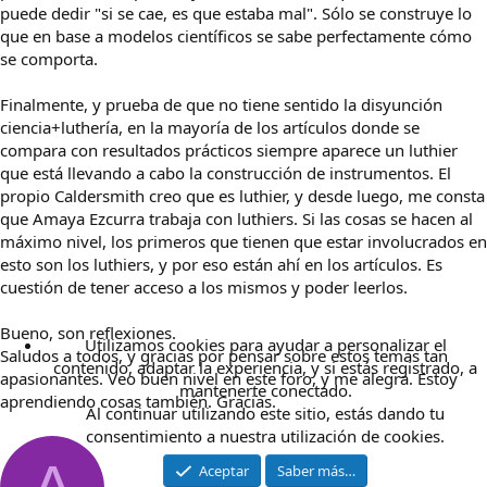
puede dedir "si se cae, es que estaba mal". Sólo se construye lo
que en base a modelos científicos se sabe perfectamente cómo
se comporta.
Finalmente, y prueba de que no tiene sentido la disyunción
ciencia+luthería, en la mayoría de los artículos donde se
compara con resultados prácticos siempre aparece un luthier
que está llevando a cabo la construcción de instrumentos. El
propio Caldersmith creo que es luthier, y desde luego, me consta
que Amaya Ezcurra trabaja con luthiers. Si las cosas se hacen al
máximo nivel, los primeros que tienen que estar involucrados en
esto son los luthiers, y por eso están ahí en los artículos. Es
cuestión de tener acceso a los mismos y poder leerlos.
Bueno, son reflexiones.
Utilizamos cookies para ayudar a personalizar el
Saludos a todos, y gracias por pensar sobre estos temas tan
contenido, adaptar la experiencia, y si estás registrado, a
apasionantes. Veo buen nivel en este foro, y me alegra. Estoy
mantenerte conectado.
aprendiendo cosas también. Gracias.
Al continuar utilizando este sitio, estás dando tu
consentimiento a nuestra utilización de cookies.
Aceptar
Saber más…