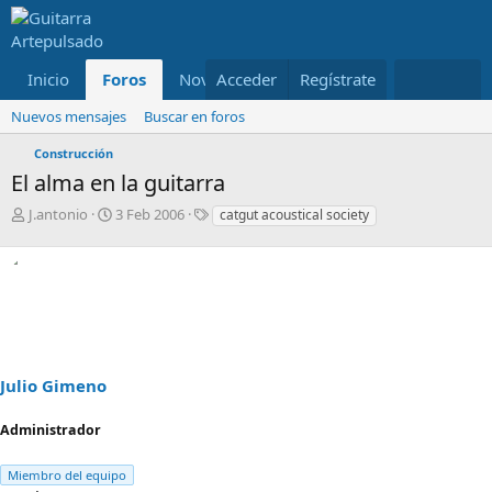
Inicio
Foros
Novedades
Acceder
Regístrate
Miembros
Nuevos mensajes
Buscar en foros
Construcción
El alma en la guitarra
I
F
E
J.antonio
3 Feb 2006
catgut acoustical society
n
e
t
i
c
i
c
h
q
i
a
u
a
d
e
d
e
t
o
i
a
r
n
s
Julio Gimeno
d
i
e
c
Administrador
l
i
t
o
e
Miembro del equipo
m