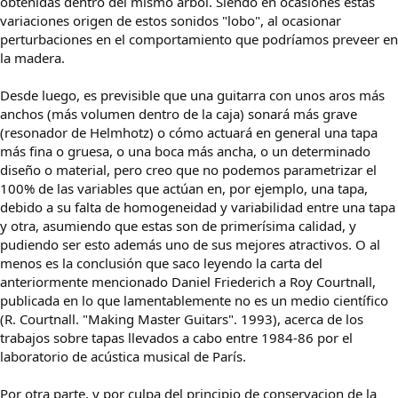
obtenidas dentro del mismo árbol. Siendo en ocasiones estas
variaciones origen de estos sonidos "lobo", al ocasionar
perturbaciones en el comportamiento que podríamos preveer en
la madera.
Desde luego, es previsible que una guitarra con unos aros más
anchos (más volumen dentro de la caja) sonará más grave
(resonador de Helmhotz) o cómo actuará en general una tapa
más fina o gruesa, o una boca más ancha, o un determinado
diseño o material, pero creo que no podemos parametrizar el
100% de las variables que actúan en, por ejemplo, una tapa,
debido a su falta de homogeneidad y variabilidad entre una tapa
y otra, asumiendo que estas son de primerísima calidad, y
pudiendo ser esto además uno de sus mejores atractivos. O al
menos es la conclusión que saco leyendo la carta del
anteriormente mencionado Daniel Friederich a Roy Courtnall,
publicada en lo que lamentablemente no es un medio científico
(R. Courtnall. "Making Master Guitars". 1993), acerca de los
trabajos sobre tapas llevados a cabo entre 1984-86 por el
laboratorio de acústica musical de París.
Por otra parte, y por culpa del principio de conservacion de la