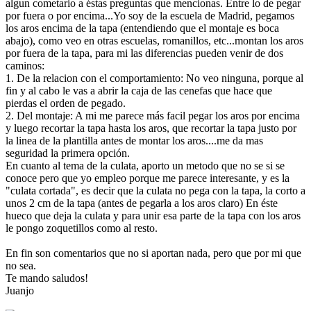
algun cometario a éstas preguntas que mencionas. Entre lo de pegar
por fuera o por encima...Yo soy de la escuela de Madrid, pegamos
los aros encima de la tapa (entendiendo que el montaje es boca
abajo), como veo en otras escuelas, romanillos, etc...montan los aros
por fuera de la tapa, para mi las diferencias pueden venir de dos
caminos:
1. De la relacion con el comportamiento: No veo ninguna, porque al
fin y al cabo le vas a abrir la caja de las cenefas que hace que
pierdas el orden de pegado.
2. Del montaje: A mi me parece más facil pegar los aros por encima
y luego recortar la tapa hasta los aros, que recortar la tapa justo por
la linea de la plantilla antes de montar los aros....me da mas
seguridad la primera opción.
En cuanto al tema de la culata, aporto un metodo que no se si se
conoce pero que yo empleo porque me parece interesante, y es la
"culata cortada", es decir que la culata no pega con la tapa, la corto a
unos 2 cm de la tapa (antes de pegarla a los aros claro) En éste
hueco que deja la culata y para unir esa parte de la tapa con los aros
le pongo zoquetillos como al resto.
En fin son comentarios que no si aportan nada, pero que por mi que
no sea.
Te mando saludos!
Juanjo