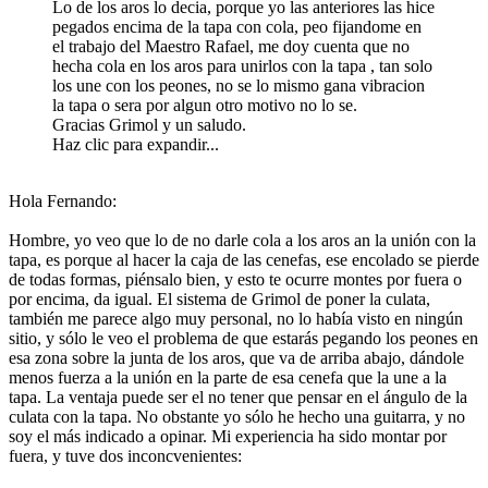
Lo de los aros lo decia, porque yo las anteriores las hice
pegados encima de la tapa con cola, peo fijandome en
el trabajo del Maestro Rafael, me doy cuenta que no
hecha cola en los aros para unirlos con la tapa , tan solo
los une con los peones, no se lo mismo gana vibracion
la tapa o sera por algun otro motivo no lo se.
Gracias Grimol y un saludo.
Haz clic para expandir...
Hola Fernando:
Hombre, yo veo que lo de no darle cola a los aros an la unión con la
tapa, es porque al hacer la caja de las cenefas, ese encolado se pierde
de todas formas, piénsalo bien, y esto te ocurre montes por fuera o
por encima, da igual. El sistema de Grimol de poner la culata,
también me parece algo muy personal, no lo había visto en ningún
sitio, y sólo le veo el problema de que estarás pegando los peones en
esa zona sobre la junta de los aros, que va de arriba abajo, dándole
menos fuerza a la unión en la parte de esa cenefa que la une a la
tapa. La ventaja puede ser el no tener que pensar en el ángulo de la
culata con la tapa. No obstante yo sólo he hecho una guitarra, y no
soy el más indicado a opinar. Mi experiencia ha sido montar por
fuera, y tuve dos inconcvenientes: