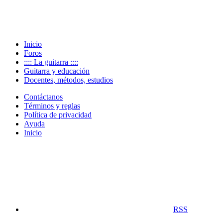
Inicio
Foros
:::: La guitarra ::::
Guitarra y educación
Docentes, métodos, estudios
Contáctanos
Términos y reglas
Política de privacidad
Ayuda
Inicio
RSS