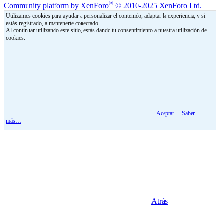
®
Community platform by XenForo
© 2010-2025 XenForo Ltd.
Utilizamos cookies para ayudar a personalizar el contenido, adaptar la experiencia, y si
estás registrado, a mantenerte conectado.
Al continuar utilizando este sitio, estás dando tu consentimiento a nuestra utilización de
cookies.
Aceptar
Saber
más…
Atrás