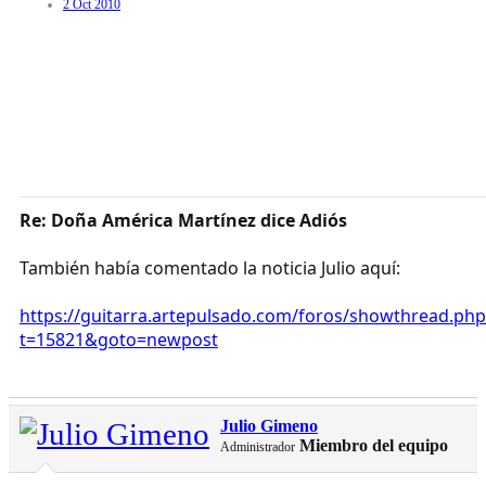
2 Oct 2010
Re: Doña América Martínez dice Adiós
También había comentado la noticia Julio aquí:
https://guitarra.artepulsado.com/foros/showthread.php
t=15821&goto=newpost
Julio Gimeno
Miembro del equipo
Administrador