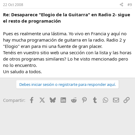
22 Oct 2008
#9
Re: Desaparece "Elogio de la Guitarra" en Radio 2- sigue
el resto de programación
Pues es realmente una lástima. Yo vivo en Francia y aquí no
hay mucha programación de guitarra en la radio. Radio 2 y
"Elogio" eran para mi una fuente de gran placer.
Tenéis en vuestro sitio web una sección con la lista y las horas
de otros programas similares? Lo he visto mencionado pero
no lo encuentro.
Un saludo a todos.
Debes iniciar sesión o registrarte para responder aquí.
Facebook
X
Bluesky
LinkedIn
Reddit
Pinterest
Tumblr
WhatsApp
Email
En
Compartir: