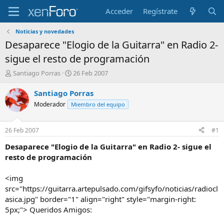
Acceder
Regístrate
Noticias y novedades
Desaparece "Elogio de la Guitarra" en Radio 2-
sigue el resto de programación
I
F
Santiago Porras
26 Feb 2007
n
e
i
c
Santiago Porras
c
h
Moderador
Miembro del equipo
i
a
a
d
d
e
26 Feb 2007
#1
o
i
r
n
Desaparece "Elogio de la Guitarra" en Radio 2- sigue el
d
i
resto de programación
e
c
l
i
<img
t
o
src="https://guitarra.artepulsado.com/gifsyfo/noticias/radiocl
e
asica.jpg" border="1" align="right" style="margin-right:
m
a
5px;"> Queridos Amigos: