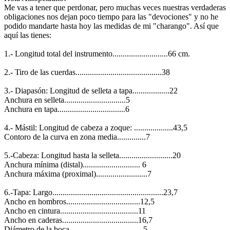
Me vas a tener que perdonar, pero muchas veces nuestras verdaderas
obligaciones nos dejan poco tiempo para las "devociones" y no he
podido mandarte hasta hoy las medidas de mi "charango". Así que
aquí las tienes:
1.- Longitud total del instrumento...........................66 cm.
2.- Tiro de las cuerdas..........................................38
3.- Diapasón: Longitud de selleta a tapa..................22
Anchura en selleta..............................5
Anchura en tapa.................................6
4.- Mástil: Longitud de cabeza a zoque: ...................43,5
Contoro de la curva en zona media..............7
5.-Cabeza: Longitud hasta la selleta..........................20
Anchura mínima (distal)............................ 6
Anchura máxima (proximal).........................7
6.-Tapa: Largo......................................................23,7
Ancho en hombros....................................12,5
Ancho en cintura......................................11
Ancho en caderas.....................................16,7
Diámetro de la boca....................................5