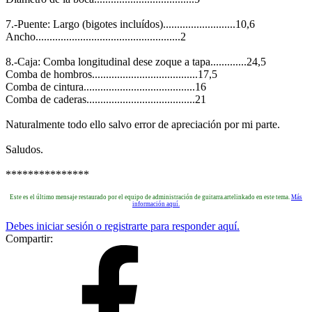
7.-Puente: Largo (bigotes incluídos)..........................10,6
Ancho....................................................2
8.-Caja: Comba longitudinal dese zoque a tapa.............24,5
Comba de hombros......................................17,5
Comba de cintura........................................16
Comba de caderas.......................................21
Naturalmente todo ello salvo error de apreciación por mi parte.
Saludos.
***************
Este es el último mensaje restaurado por el equipo de administración de guitarra.artelinkado en este tema.
Más
información aquí.
Debes iniciar sesión o registrarte para responder aquí.
Compartir: