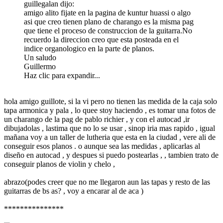
guillegalan dijo:
amigo alito fijate en la pagina de kuntur huassi o algo
asi que creo tienen plano de charango es la misma pag
que tiene el proceso de construccion de la guitarra.No
recuerdo la direccion creo que esta posteada en el
indice organologico en la parte de planos.
Un saludo
Guillermo
Haz clic para expandir...
hola amigo guillote, si la vi pero no tienen las medida de la caja solo
tapa armonica y pala , lo quee stoy haciendo , es tomar una fotos de
un charango de la pag de pablo richier , y con el autocad ,ir
dibujadolas , lastima que no lo se usar , sinop iria mas rapido , igual
mañana voy a un taller de lutheria que esta en la ciudad , vere ali de
conseguir esos planos . o aunque sea las medidas , aplicarlas al
diseño en autocad , y despues si puedo postearlas , , tambien trato de
conseguir planos de violin y chelo ,
abrazo(podes creer que no me llegaron aun las tapas y resto de las
guitarras de bs as? , voy a encarar al de aca )
***************