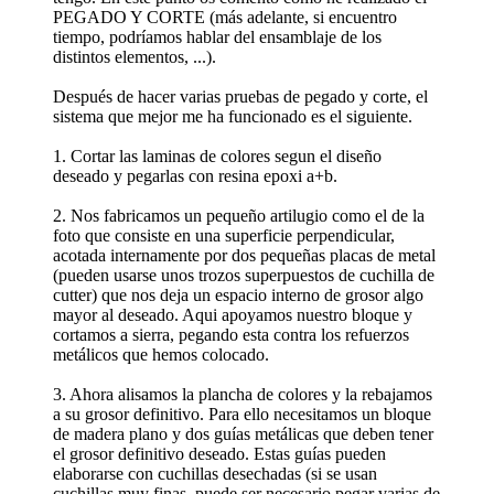
PEGADO Y CORTE (más adelante, si encuentro
tiempo, podríamos hablar del ensamblaje de los
distintos elementos, ...).
Después de hacer varias pruebas de pegado y corte, el
sistema que mejor me ha funcionado es el siguiente.
1. Cortar las laminas de colores segun el diseño
deseado y pegarlas con resina epoxi a+b.
2. Nos fabricamos un pequeño artilugio como el de la
foto que consiste en una superficie perpendicular,
acotada internamente por dos pequeñas placas de metal
(pueden usarse unos trozos superpuestos de cuchilla de
cutter) que nos deja un espacio interno de grosor algo
mayor al deseado. Aqui apoyamos nuestro bloque y
cortamos a sierra, pegando esta contra los refuerzos
metálicos que hemos colocado.
3. Ahora alisamos la plancha de colores y la rebajamos
a su grosor definitivo. Para ello necesitamos un bloque
de madera plano y dos guías metálicas que deben tener
el grosor definitivo deseado. Estas guías pueden
elaborarse con cuchillas desechadas (si se usan
cuchillas muy finas, puede ser necesario pegar varias de