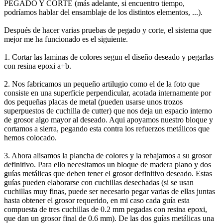
PEGADO Y CORTE (más adelante, si encuentro tiempo,
podríamos hablar del ensamblaje de los distintos elementos, ...).
Después de hacer varias pruebas de pegado y corte, el sistema que
mejor me ha funcionado es el siguiente.
1. Cortar las laminas de colores segun el diseño deseado y pegarlas
con resina epoxi a+b.
2. Nos fabricamos un pequeño artilugio como el de la foto que
consiste en una superficie perpendicular, acotada internamente por
dos pequeñas placas de metal (pueden usarse unos trozos
superpuestos de cuchilla de cutter) que nos deja un espacio interno
de grosor algo mayor al deseado. Aqui apoyamos nuestro bloque y
cortamos a sierra, pegando esta contra los refuerzos metálicos que
hemos colocado.
3. Ahora alisamos la plancha de colores y la rebajamos a su grosor
definitivo. Para ello necesitamos un bloque de madera plano y dos
guías metálicas que deben tener el grosor definitivo deseado. Estas
guías pueden elaborarse con cuchillas desechadas (si se usan
cuchillas muy finas, puede ser necesario pegar varias de ellas juntas
hasta obtener el grosor requerido, en mi caso cada guía esta
compuesta de tres cuchillas de 0.2 mm pegadas con resina epoxi,
que dan un grosor final de 0.6 mm). De las dos guías metálicas una