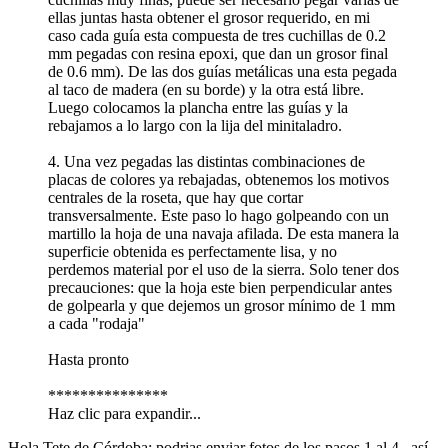
ellas juntas hasta obtener el grosor requerido, en mi
caso cada guía esta compuesta de tres cuchillas de 0.2
mm pegadas con resina epoxi, que dan un grosor final
de 0.6 mm). De las dos guías metálicas una esta pegada
al taco de madera (en su borde) y la otra está libre.
Luego colocamos la plancha entre las guías y la
rebajamos a lo largo con la lija del minitaladro.
4. Una vez pegadas las distintas combinaciones de
placas de colores ya rebajadas, obtenemos los motivos
centrales de la roseta, que hay que cortar
transversalmente. Este paso lo hago golpeando con un
martillo la hoja de una navaja afilada. De esta manera la
superficie obtenida es perfectamente lisa, y no
perdemos material por el uso de la sierra. Solo tener dos
precauciones: que la hoja este bien perpendicular antes
de golpearla y que dejemos un grosor mínimo de 1 mm
a cada "rodaja"
Hasta pronto
***************
Haz clic para expandir...
Hola Tete de Córdoba: podrias enviar fotos de los pasos 1 al 4 , así