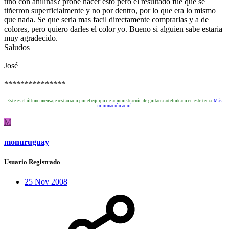
tiño con anilinas? probe hacer esto pero el resultado fue que se
tiñerron superficialmente y no por dentro, por lo que era lo mismo
que nada. Se que seria mas facil directamente comprarlas y a de
colores, pero quiero darles el color yo. Bueno si alguien sabe estaria
muy agradecido.
Saludos
José
***************
Este es el último mensaje restaurado por el equipo de administración de guitarra.artelinkado en este tema.
Más
información aquí.
M
monuruguay
Usuario Registrado
25 Nov 2008