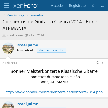
Acceder
Regístrate
Conciertos y otros eventos
Conciertos de Guitarra Clásica 2014 - Bonn,
ALEMANIA
I
F
Israel Jaime
2 Feb 2014
n
e
i
c
Israel Jaime
c
h
Administrador
Miembro del equipo
i
a
a
d
d
e
2 Feb 2014
#1
o
i
r
n
Bonner Meisterkonzerte Klassische Gitarre
d
i
Conciertos durante todo el año
e
c
Bonn, ALEMANIA
l
i
t
o
e
http://www.bonner-meisterkonzerte.de/konzerte2014.php
m
a
Israel Jaime