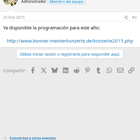
Administrador
Miembro del equipo
25 Ene 2015
#2
Ya disponible la programación para este año:
http://www.bonner-meisterkonzerte.de/konzerte2015.php
Debes iniciar sesión o registrarte para responder aquí.
Facebook
X
Bluesky
LinkedIn
Reddit
Pinterest
Tumblr
WhatsApp
Email
En
Compartir:
Conciertos y otros eventos